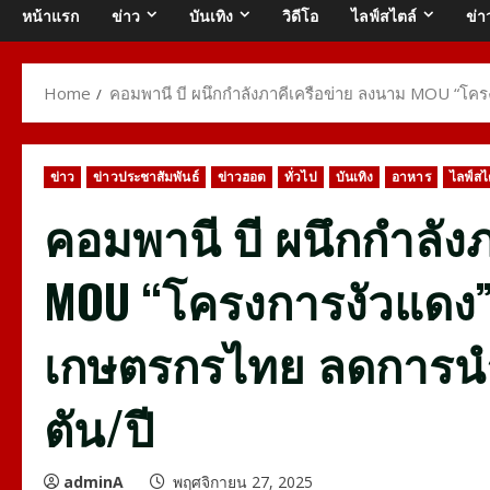
หน้าแรก
ข่าว
บันเทิง
วิดีโอ
ไลฟ์สไตล์
ข่า
Home
คอมพานี บี ผนึกกำลังภาคีเครือข่าย ลงนาม MOU “โครงก
ข่าว
ข่าวประชาสัมพันธ์
ข่าวฮอต
ทั่วไป
บันเทิง
อาหาร
ไลฟ์สไ
คอมพานี บี ผนึกกำลัง
MOU “โครงการงัวแดง” ส
เกษตรกรไทย ลดการนำเ
ตัน/ปี
adminA
พฤศจิกายน 27, 2025