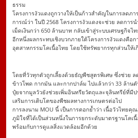
ธรรม
โครงการงัวแดงถูกวางให้เป็นก้าวสำคัญในการลดภาร
การณ์ว่า ในปี 2568 โครงการงัวแดงจะช่วย ลดการนำเข้า
เม็ดเงินกว่า 650 ล้านบาท กลับเข้าสู่ระบบเศรษฐกิจไท
อีกหนึ่งผลกระทบเชิงบวกภายใต้โครงการงัวแดงคือกา
อุตสาหกรรมโคเนื้อไทย โดยใช้ทรัพยากรทุกส่วนให้เก
โดยที่วัวทุกตัวถูกเลี้ยงด้วยธัญพืชสูตรพิเศษ ซึ่งช่ว
ข้าวโพด กากมัน และกากปาล์ม ไปแล้วกว่า 33 ล้านตั
ปุ๋ยจากมูลวัวยังช่วยเพิ่มอินทรียวัตถุและจุลินทรีย์ที่
เสริมการเติบโตของพืชผลทางการเกษตรต่อไป
การลงนาม MOU นี้ เป็นการตอกย้ำว่า เนื้อวัวไทยคุ
ภูมิใจที่ได้เป็นส่วนหนึ่งในการยกระดับมาตรฐานโคเนื
พร้อมกับการดูแลสิ่งแวดล้อมอีกด้วย