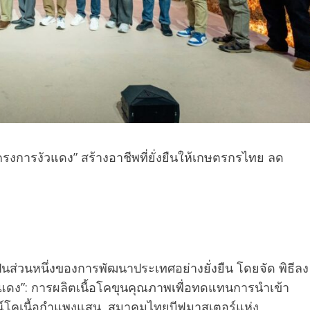
รงการงัวแดง” สร้างอาชีพที่ยั่งยืนให้เกษตรกรไทย ลด
็นส่วนหนึ่งของการพัฒนาประเทศอย่างยั่งยืน โดยจัด พิธีลง
แดง”: การผลิตเนื้อโคขุนคุณภาพเพื่อทดแทนการนำเข้า
กรณ์โคเนื้อกำแพงแสน, สมาคมไทยบีฟมาสเตอร์แห่ง