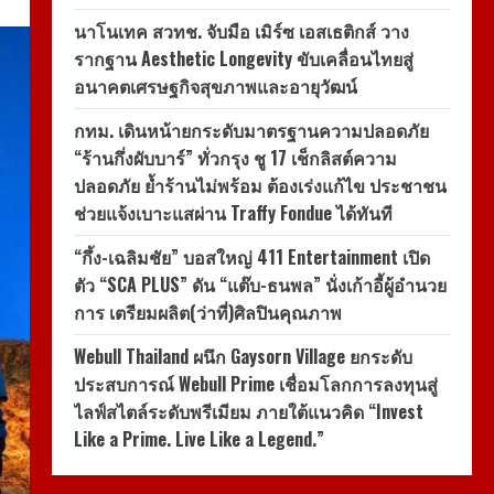
นาโนเทค สวทช. จับมือ เมิร์ซ เอสเธติกส์ วาง
รากฐาน Aesthetic Longevity ขับเคลื่อนไทยสู่
อนาคตเศรษฐกิจสุขภาพและอายุวัฒน์
กทม. เดินหน้ายกระดับมาตรฐานความปลอดภัย
“ร้านกึ่งผับบาร์” ทั่วกรุง ชู 17 เช็กลิสต์ความ
ปลอดภัย ย้ำร้านไม่พร้อม ต้องเร่งแก้ไข ประชาชน
ช่วยแจ้งเบาะแสผ่าน Traffy Fondue ได้ทันที
“กึ้ง-เฉลิมชัย” บอสใหญ่ 411 Entertainment เปิด
ตัว “SCA PLUS” ดัน “แต๊บ-ธนพล” นั่งเก้าอี้ผู้อำนวย
การ เตรียมผลิต(ว่าที่)ศิลปินคุณภาพ
Webull Thailand ผนึก Gaysorn Village ยกระดับ
ประสบการณ์ Webull Prime เชื่อมโลกการลงทุนสู่
ไลฟ์สไตล์ระดับพรีเมียม ภายใต้แนวคิด “Invest
Like a Prime. Live Like a Legend.”