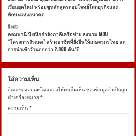
o
เรียนยุคใหม่ พร้อมชูหลักสูตรตอบโจทย์โลกธุรกิจและ
ทักษะแห่งอนาคต
n
Next:
t
คอมพานี บี ผนึกกำลังภาคีเครือข่าย ลงนาม MOU
i
“โครงการงัวแดง” สร้างอาชีพที่ยั่งยืนให้เกษตรกรไทย ลด
การนำเข้าวัวนอกกว่า 2,800 ตัน/ปี
n
u
ใส่ความเห็น
e
อีเมลของคุณจะไม่แสดงให้คนอื่นเห็น
ช่องข้อมูลจำเป็นถูก
R
ทำเครื่องหมาย
*
e
ความเห็น
*
a
d