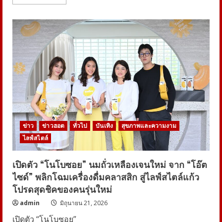
more
about
‘ต่อ
ธนภพ’
นั่ง
แท่
นพ
รี
เซนเตอร์
OTOP
Midyear
2026ชวน
เปิด
ใจ
อุดหนุน
“งา
นคร
าฟต์
ข่าว
ข่าวฮอต
ทั่วไป
บันเทิง
สุขภาพและความงาม
คน
ไทย”
ไลฟ์สไตล์
เปิดตัว “โนโบซอย” นมถั่วเหลืองเจนใหม่ จาก “โอ๊ต
ไซด์” พลิกโฉมเครื่องดื่มคลาสสิก สู่ไลฟ์สไตล์แก้ว
โปรดสุดชิคของคนรุ่นใหม่
admin
มิถุนายน 21, 2026
เปิดตัว “โนโบซอย”