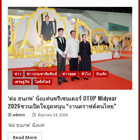
about
7
จังหวัด
ริม
โขง
ผนึก
กำลัง
เปิด
เส้น
ทาง
ท่อง
เที่ยว
“3
ธรรม”
ดัน
สู่
จุด
ข่าว
ข่าวประชาสัมพันธ์
ข่าวฮอต
ทั่วไป
บันเทิง
หมาย
ปลาย
เศรษฐกิจ
ไลฟ์สไตล์
ทาง
ระดับ
โลก
‘ต่อ ธนภพ’ นั่งแท่นพรีเซนเตอร์ OTOP Midyear
2026ชวนเปิดใจอุดหนุน “งานคราฟต์คนไทย”
admin
มิถุนายน 24, 2026
‘ต่อ ธนภพ’ นั่งแท่
Read
Read More