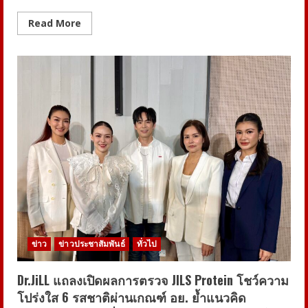
Read
Read More
more
about
เปิด
ตัว
“โน
โบ
ซอย”
นม
ถั่ว
เหลือง
เจน
ใหม่
จาก
“โอ๊ต
ไซด์”
พลิก
โฉม
เครื่อง
ดื่ม
คลาส
สิก
สู่
ไลฟ์
ข่าว
ข่าวประชาสัมพันธ์
ทั่วไป
สไตล์
แก้ว
โปรด
Dr.JiLL แถลงเปิดผลการตรวจ JILS Protein โชว์ความ
สุด
ชิค
โปร่งใส 6 รสชาติผ่านเกณฑ์ อย. ย้ำแนวคิด
ของ