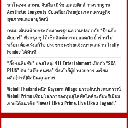
อนาคต
นาโนเทค สวทช. จับมือ เมิร์ซ เอสเธติกส์ วางรากฐาน
Aesthetic Longevity ขับเคลื่อนไทยสู่อนาคตเศรษฐกิจ
สุขภาพและอายุวัฒน์
กทม. เดินหน้ายกระดับมาตรฐานความปลอดภัย “ร้านกึ่ง
ผับบาร์” ทั่วกรุง ชู 17 เช็กลิสต์ความปลอดภัย ย้ำร้านไม่
พร้อม ต้องเร่งแก้ไข ประชาชนช่วยแจ้งเบาะแสผ่าน Traffy
Fondue ได้ทันที
“กึ้ง-เฉลิมชัย” บอสใหญ่ 411 Entertainment เปิดตัว “SCA
PLUS” ดัน “แต๊บ-ธนพล” นั่งเก้าอี้ผู้อำนวยการ เตรียม
ผลิต(ว่าที่)ศิลปินคุณภาพ
Webull Thailand ผนึก Gaysorn Village ยกระดับประสบการณ์
Webull Prime เชื่อมโลกการลงทุนสู่ไลฟ์สไตล์ระดับพรีเมียม
ภายใต้แนวคิด “Invest Like a Prime. Live Like a Legend.”