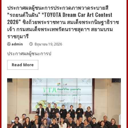
ที่
คุณ
ประกาศผลผู้ชนะการประกวดภาพวาดระบายสี
ตรวจ
“รถยนต์ในฝัน” “TOYOTA Dream Car Art Contest
สอบ
ได้”
2026” ชิงถ้วยพระราชทาน สมเด็จพระกนิษฐาธิราช
พร้อม
เซฟ
เจ้า กรมสมเด็จพระเทพรัตนราชสุดาฯ สยามบรม
ใจ
พรีเซ็นเตอร์
ราชกุมารี
admin
มิถุนายน 19, 2026
ประกาศผลผู้ชนะการป
Read
Read More
more
about
ประกาศ
ผล
ผู้
ชนะ
การ
ประกวด
ภาพ
วาด
ระบาย
สี
“รถยนต์
ใน
ฝัน”