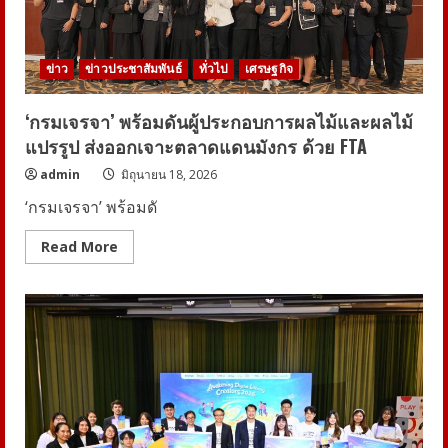
“TOYOTA
Dream
Car
Art
Contest
ข่าว
ข่าวประชาสัมพันธ์
ทั่วไป
เศรษฐกิจ
2026”
ชิง
ถ้วย
พระราชทาน
‘กรมเจรจา’ พร้อมดันผู้ประกอบการผลไม้และผลไม้
สมเด็จ
พระ
แปรรูป ส่งออกเจาะตลาดแดนมังกร ด้วย FTA
กนิษฐา
ธิ
admin
มิถุนายน 18, 2026
ราช
เจ้า
‘กรมเจรจา’ พร้อมดั
กรม
สมเด็จ
พระ
Read
Read More
เทพ
more
รัตน
about
ราช
‘กรม
สุ
เจรจา’
ดาฯ
พร้อม
สยาม
ดัน
บรม
ผู้
ราช
ประกอบ
กุมารี
การ
ผล
ไม้
และ
ผล
ไม้