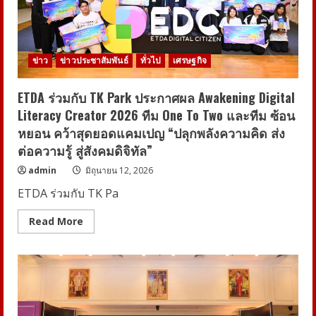
แปรรูป
ส่ง
ออก
เจาะ
ตลาด
แดน
ข่าว
ข่าวประชาสัมพันธ์
ทั่วไป
เศรษฐกิจ
มังกร
ด้วย
FTA
ETDA ร่วมกับ TK Park ประกาศผล Awakening Digital
Literacy Creator 2026 ทีม One To Two และทีม ซ้อน
หยอน คว้าสุดยอดแคมเปญ “ปลุกพลังความคิด ส่ง
ต่อความรู้ สู่สังคมดิจิทัล”
admin
มิถุนายน 12, 2026
ETDA ร่วมกับ TK Pa
Read
Read More
more
about
ETDA
ร่วม
กับ
TK
Park
ประกาศ
ผล