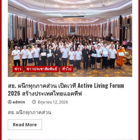
จัด
พิธี
มอบ
ถ้วย
พระ
ราช
ทานฯ
เวที
Agri
Plus
Award
2026
ชู
โมเดล
พัฒนา
ร่วม
ข่าว
ข่าวประชาสัมพันธ์
ทั่วไป
(Co-
creation)
ยก
ระดับ
สธ. ผนึกทุกภาคส่วน เปิดเวที Active Living Forum
เกษตร
2026 สร้างประเทศไทยแอคทีฟ
นวัตกรรม
ไทย
สู่
admin
มิถุนายน 12, 2026
สินค้า
พรีเมียม
สธ. ผนึกทุกภาคส่วน
สากล
Read
Read More
more
about
สธ.