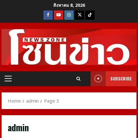
Skip
สิงหาคม 8, 2026
to
Facebook
Youtube
Instagram
X
Tiktok
content
SUBSCRIBE
Primary
Menu
Home
admin
Page 3
admin