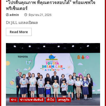
คน
“โปรตีนคุณภาพ ที่คุณตรวจสอบได้” พร้อมเซฟใจ
รุ่น
พรีเซ็นเตอร์
ใหม่
admin
มิถุนายน 21, 2026
Dr.JiLL แถลงเปิดผล
Read
Read More
more
about
Dr.JiLL
แถลง
เปิด
ผล
การ
ตรวจ
JILS
Protein
โชว์
ความ
โปร่งใส
6
รสชาติ
ผ่าน
เกณฑ์
อย.
ย้ำ
แนวคิด
ข่าว
ข่าวประชาสัมพันธ์
ทั่วไป
เศรษฐกิจ
“โปรตีน
คุณภาพ