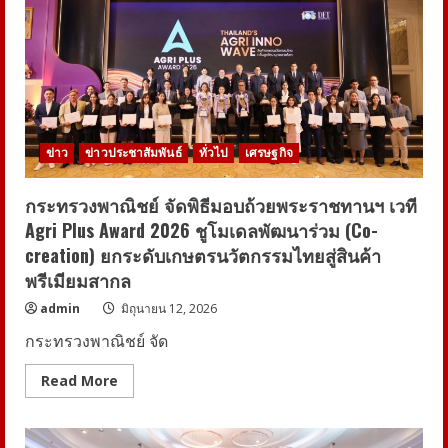
Awakening
Digital
Literacy
Creator
2026
ทีม
One
To
Two
และ
ทีม
ข่าว
ข่าวประชาสัมพันธ์
ทั่วไป
เศรษฐกิจ
ซ้อน
หยอน
คว้า
สุด
กระทรวงพาณิชย์ จัดพิธีมอบถ้วยพระราชทานฯ เวที
ยอด
Agri Plus Award 2026 ชูโมเดลพัฒนาร่วม (Co-
แคมเปญ
“ปลุก
creation) ยกระดับเกษตรนวัตกรรมไทยสู่สินค้า
พลัง
ความ
พรีเมียมสากล
คิด
ส่ง
admin
มิถุนายน 12, 2026
ต่อ
ความ
กระทรวงพาณิชย์ จัด
รู้
สู่
สังคม
Read
Read More
ดิจิทัล”
more
about
กระทรวง
พาณิชย์