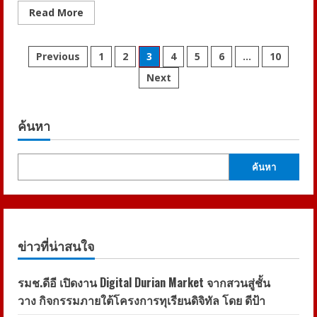
Read
Read More
more
about
มหิดล–
Posts
จุฬาฯ
Previous
1
2
3
4
5
6
…
10
–
เชียงใหม่
Next
pagination
พลิก
โฉม
อุดมศึกษา
ไทย
เริ่ม
ค้นหา
ให้
นิสิต
นักศึกษา
เรียน
ค้นหา
ร่วม
“MC²
GenEd”
สร้าง
ระบบ
เรียน
รู้
ข้าม
ข่าวที่น่าสนใจ
มหาวิทยาลัย
เตรียม
บัณฑิต
พร้อม
รมช.ดีอี เปิดงาน Digital Durian Market จากสวนสู่ชั้น
โลก
วาง กิจกรรมภายใต้โครงการทุเรียนดิจิทัล โดย ดีป้า
AI
และ