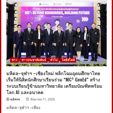
ผนึก
ทุก
ภาค
ส่วน
เปิด
เวที
Active
Living
Forum
2026
สร้าง
ประเทศ
ไทย
แอ
คทีฟ
ข่าว
ข่าวประชาสัมพันธ์
ทั่วไป
ไลฟ์สไตล์
มหิดล–จุฬาฯ –เชียงใหม่ พลิกโฉมอุดมศึกษาไทย
เริ่มให้นิสิตนักศึกษาเรียนร่วม “MC² GenEd” สร้าง
ระบบเรียนรู้ข้ามมหาวิทยาลัย เตรียมบัณฑิตพร้อม
โลก AI และอนาคต
admin
มิถุนายน 11, 2026
มหิดล–จุฬาฯ –เชียง