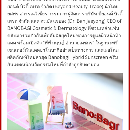
ยอนด์ บิวตี้ เทรด จำกัด (
Beyond Beauty Trade)
นำโดย
ยศพร สุวรรณวิเชียร กรรมการผู้จัดการ บริษัท บียอนด์ บิวตี้
เทรด จำกัด และ
ดร.บัง แจยอง (
Dr. Ban Jaeyong) CEO of
BANOBAGI Cosmetic
&
Dermatology
ที่ชวนเหล่าแฟน
คลับมารวมตัวกันเพื่อสัมผัสยุคใหม่ของการดูแลผิวหน้าท้า
แดด พร้อมเปิดตัว “
พีพี กฤษฏ์ อำนวยเดชกร
” ในฐานะพรี
เซนเตอร์กันแดดบาโนบากิอย่างเป็นทางการ และเผยโฉม
ผลิตภัณฑ์ใหม่ล่าสุด
Banobagi
Hybrid Sunscreen
ครีม
กันแดดหน้านวัตกรรมใหม่ที่กำลังถูกจับตามอง