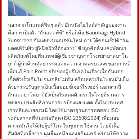
นอกจากโมเมนต์ฟินๆ แล้ว อีกหนึ่งไฮไลต์สำคัญของงาน
คือการเปิดตัว
“กันแดดพีพี”
หรือก็คือ
Banobagi
Hybrid
Sunscreen
กันแดดเจเนอเรชันใหม่ ภายใต้คอนเซ็ปต์ “กัน
แดดเทิร์นผิว สู่ฟินิชผิวที่ต้องการ” ซึ่งถูกคิดค้นและพัฒนา
ผลิตภัณฑ์โดยทีมแพทย์ผู้เชี่ยวชาญจากโรงพยาบาลบาโน
บากิ ผู้นำด้านศัลยกรรมและความงามครบวงจรของเกาหลี
เพื่อแก้
Pain Point
จริงของผู้บริโภคในเรื่องเนื้อกันแดด
เซ็ตตัวเร็วเกินไป จนเกลี่ยไม่ทัน หรือเหลวเกินไปจนมันเยิ้ม
ด้วยการปรับสูตรเป็นเนื้อมอยซ์เจอร์ไรเซอร์ นอกจากนี้
กันแดดบาโนบากิยังเป็นกันแดดตัวแรกในไทยที่ผ่านการ
ทดสอบประสิทธิภาพการปกป้องแสงแดด ทั้งในประเทศ
เกาหลีและเยอรมนี โดยใช้มาตรฐานการทดสอบ
ISO
ระดับสากลที่ทันสมัยที่สุด (
ISO 23698:2024)
เพื่อมอบ
ความมั่นใจให้กับผู้บริโภคในทุกการใช้งาน
โดยมีเนื้อ
สัมผัสที่เกลี่ยง่าย นุ่มลื่นเหมือนลงสกินแคร์
พร้อม
ให้ความ