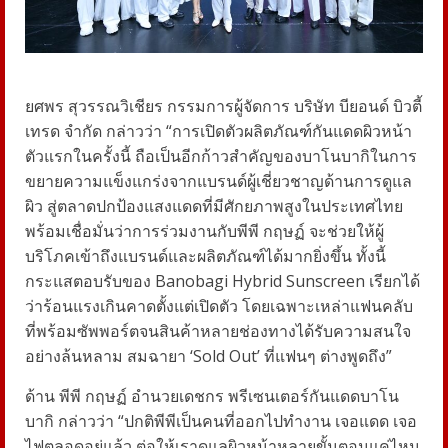
ยศพร สุวรรณวิเชียร กรรมการผู้จัดการ บริษัท บียอนด์ บิวตี้
เทรด จำกัด
กล่าวว่า “การเปิดตัวผลิตภัณฑ์กันแดดผิวหน้า
ตัวแรกในครั้งนี้ ถือเป็นอีกก้าวสำคัญของบาโนบากิในการ
ขยายความแข็งแกร่งจากแบรนด์ผู้เชี่ยวชาญด้านการดูแล
ผิว สู่ตลาดปกป้องแสงแดดที่มีศักยภาพสูงในประเทศไทย
พร้อมเชื่อมั่นว่าการร่วมงานกับพีพี กฤษฏ์ จะช่วยให้ผู้
บริโภคเข้าถึงแบรนด์และผลิตภัณฑ์ได้มากยิ่งขึ้น ทั้งนี้
กระแสตอบรับของ
Banobagi
Hybrid Sunscreen
เรียกได้
ว่าร้อนแรงเกินคาดตั้งแต่เปิดตัว โดยเฉพาะเหล่าแฟนคลับ
ที่พร้อมซัพพอร์ตจนสินค้าหลายช่องทางได้รับความสนใจ
อย่างล้นหลาม สมฉายา ‘
Sold Out’
ที่แฟนๆ ต่างพูดถึง”
ด้าน
พีพี กฤษฏ์ อำนวยเดชกร
พรีเซนเตอร์กันแดดบาโน
บากิ กล่าวว่า “ปกติพีพีเป็นคนที่ออกไปทำงาน เจอแดด เจอ
ไฟตลอดอยู่แล้ว ต่อให้เราดูแลผิวหน้าหลายขั้นตอนแค่ไหน