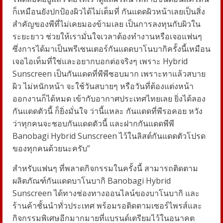
ก็เหมือนยังปกป้องผิวได้ไม่เต็มที่ กันแดดผิวหน้าเลยเป็นสิ่ง
สำคัญของพีที่ไม่เคยมองข้ามเลย เป็นการลงทุนกับผิวใน
ระยะยาว ช่วยให้เรามั่นใจเวลาต้องทำงานหรือเจอแฟนๆ
ซึ่ง
การได้มาเป็นพรีเซนเตอร์กันแดดบาโนบากิครั้งนี้เหมือน
เจอไอเท็มที่ใช่และอยากบอกต่อจริงๆ เพราะ
Hybrid
Sunscreen
เป็นกันแดดที่พีพีชอบมาก เพราะทาแล้วสบาย
ผิว ไม่หนักหน้า จะใช้วันสบายๆ หรือวันที่ต้องแต่งหน้า
ออกงานก็ได้หมด เข้ากับอากาศประเทศไทยเลย ยิ่งได้ลอง
กันแดดตัวนี้ ก็ยิ่งมั่นใจ ว่านี้แหละ
กันแดดที่พีรอคอย หวัง
ว่าทุกคนจะชอบกันแดดตัวนี้ และฝากกันแดดพีพี
Banobagi
Hybrid Sunscreen
ไว้ในลิสต์กันแดดตัวโปรด
ของทุกคนด้วยนะครับ”
สำหรับแฟนๆ ที่พลาดกิจกรรมในครั้งนี้ สามารถติดตาม
ผลิตภัณฑ์กันแดดบาโนบากิ
Banobagi
Hybrid
Sunscreen
ได้ทางช่องทางออนไลน์ของบาโนบากิ และ
ร้านค้าชั้นนำทั่วประเทศ พร้อมรอติดตามเซอร์ไพรส์และ
กิจกรรมพิเศษอีกมากมายที่แบรนด์เตรียมไว้ในอนาคต