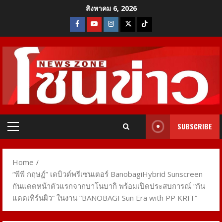
Skip
สิงหาคม 6, 2026
to
Facebook
Youtube
Instagram
X
Tiktok
content
SUBSCRIBE
Primary
Menu
Home
“พีพี กฤษฏ์” เดบิวต์พรีเซนเตอร์ BanobagiHybrid Sunscreen
กันแดดหน้าตัวแรกจากบาโนบากิ พร้อมเปิดประสบการณ์ “กัน
แดดเทิร์นผิว” ในงาน “BANOBAGI Sun Era with PP KRIT”