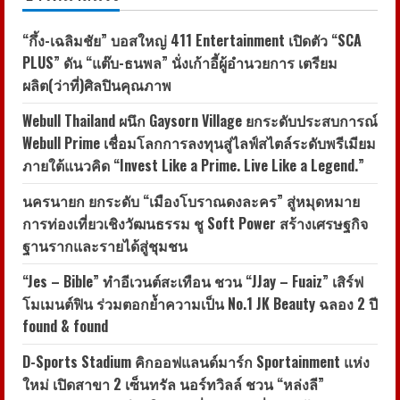
“กึ้ง-เฉลิมชัย” บอสใหญ่ 411 Entertainment เปิดตัว “SCA
PLUS” ดัน “แต๊บ-ธนพล” นั่งเก้าอี้ผู้อำนวยการ เตรียม
ผลิต(ว่าที่)ศิลปินคุณภาพ
Webull Thailand ผนึก Gaysorn Village ยกระดับประสบการณ์
Webull Prime เชื่อมโลกการลงทุนสู่ไลฟ์สไตล์ระดับพรีเมียม
ภายใต้แนวคิด “Invest Like a Prime. Live Like a Legend.”
นครนายก ยกระดับ “เมืองโบราณดงละคร” สู่หมุดหมาย
การท่องเที่ยวเชิงวัฒนธรรม ชู Soft Power สร้างเศรษฐกิจ
ฐานรากและรายได้สู่ชุมชน
“Jes – Bible” ทำอีเวนต์สะเทือน ชวน “JJay – Fuaiz” เสิร์ฟ
โมเมนต์ฟิน ร่วมตอกย้ำความเป็น No.1 JK Beauty ฉลอง 2 ปี
found & found
D-Sports Stadium คิกออฟแลนด์มาร์ก Sportainment แห่ง
ใหม่ เปิดสาขา 2 เซ็นทรัล นอร์ทวิลล์ ชวน “หล่งลี”