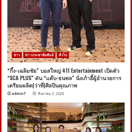
ข่าว
ข่าวประชาสัมพันธ์
ทั่วไป
“กึ้ง-เฉลิมชัย” บอสใหญ่ 411 Entertainment เปิดตัว
“SCA PLUS” ดัน “แต๊บ-ธนพล” นั่งเก้าอี้ผู้อำนวยการ
เตรียมผลิต(ว่าที่)ศิลปินคุณภาพ
adminT
สิงหาคม 3, 2026