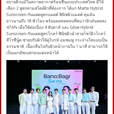
สบายผิวแม้ในสภาพอากาศร้อนชื้นแบบประเทศไทย มีให้
เลือก
2
สูตรตามสไตล์ผิวที่ต้องการ ได้แก่
Matte Hybrid
Sunscreen
กันแดดสูตรแมตต์ ฟินิชผิวแมตต์ คุมมัน
ยาวนานถึง
18
ชั่วโมง พร้อมผลทดสอบที่พบว่าผิวมันลดลง
47.6%
เมื่อใช้ต่อเนื่อง
4
สัปดาห์ และ
Glow Hybrid
Sunscreen
กันแดด
สูตรโกลว์ ฟินิชผิวฉ่ำสวยโชว์ผิวโกลว์
สีโรซี่นู้ด ช่วยปรับผิวให้ดูไบรท์ อมชมพู กระจ่างใสแบบเป็น
ธรรมชาติ เนื้อกลืนไปกับผิวหน้าภายใน
1
นาที สามารถใช้
เป็นเมกอัพเบสก่อนแต่งหน้าได้