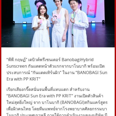
“
พีพี กฤษฏ์” เดบิวต์พรีเซนเตอร์
Banobagi
Hybrid
Sunscreen
กันแดดหน้าตัวแรกจากบาโนบากิ พร้อมเปิด
ประสบการณ์ “กันแดดเทิร์นผิว” ในงาน “
BANOBAGI Sun
Era with PP KRIT”
เรียกเสียงกรี๊ดสนั่นจนพื้นที่แทบแตก สำหรับงาน
“
BANOBAGI Sun
E
ra with PP KRIT”
งานเปิดตัวสินค้า
ใหม่สุดยิ่งใหญ่
จาก
บาโนบากิ (
BANOBAGI)
สกินแคร์สูตร
เพื่อผิวคนไทย โดยทีมแพทย์จากโรงพยาบาลศัลยกรรมบา
โนบากิ ประเทศเกาหลี ภายใต้การดำเนินงานของบริษัท บี