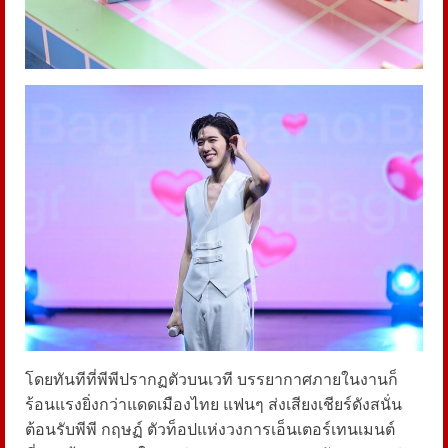
โดยทันทีที่พีพีปรากฏตัวบนเวที บรรยากาศภายในงานก็
ร้อนแรงยิ่งกว่าแดดเมืองไทย แฟนๆ ส่งเสียงเชียร์ดังสนั่น
ต้อนรับพีพี กฤษฏ์ ตัวท็อปแห่งวงการเอ็นเตอร์เทนเมนต์