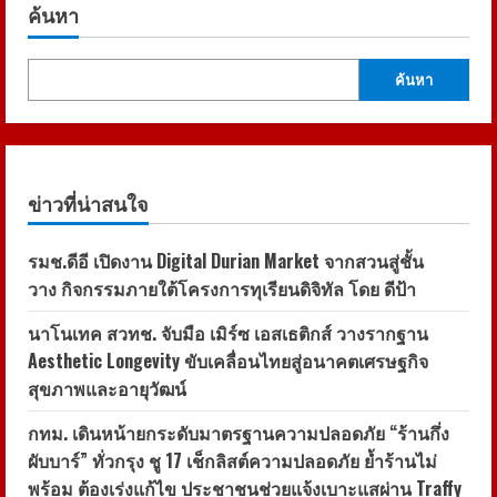
ค้นหา
ค้นหา
ข่าวที่น่าสนใจ
รมช.ดีอี เปิดงาน Digital Durian Market จากสวนสู่ชั้น
วาง กิจกรรมภายใต้โครงการทุเรียนดิจิทัล โดย ดีป้า
นาโนเทค สวทช. จับมือ เมิร์ซ เอสเธติกส์ วางรากฐาน
Aesthetic Longevity ขับเคลื่อนไทยสู่อนาคตเศรษฐกิจ
สุขภาพและอายุวัฒน์
กทม. เดินหน้ายกระดับมาตรฐานความปลอดภัย “ร้านกึ่ง
ผับบาร์” ทั่วกรุง ชู 17 เช็กลิสต์ความปลอดภัย ย้ำร้านไม่
พร้อม ต้องเร่งแก้ไข ประชาชนช่วยแจ้งเบาะแสผ่าน Traffy