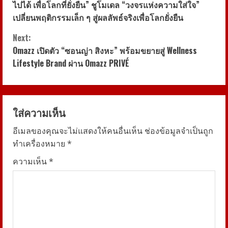
n
ไปได้ เพื่อโลกที่ยั่งยืน” ชูโมเดล “วงจรแห่งความใส่ใจ”
t
เปลี่ยนพฤติกรรมเล็ก ๆ สู่ผลลัพธ์จริงเพื่อโลกยั่งยืน
i
Next:
Omazz เปิดตัว “ซอนญ่า สิงหะ” พร้อมขยายสู่ Wellness
n
Lifestyle Brand ผ่าน Omazz PRIVÉ
u
e
ใส่ความเห็น
R
อีเมลของคุณจะไม่แสดงให้คนอื่นเห็น
ช่องข้อมูลจำเป็นถูก
ทำเครื่องหมาย
*
e
ความเห็น
*
a
d
i