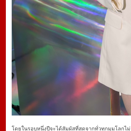
โดยในรอบหนึ่งปีจะได้สัมผัสที่สุดจากทั่วทุกมุมโลกไม