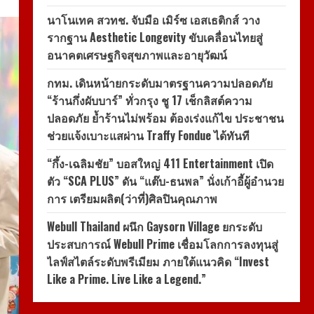
นาโนเทค สวทช. จับมือ เมิร์ซ เอสเธติกส์ วาง
รากฐาน Aesthetic Longevity ขับเคลื่อนไทยสู่
อนาคตเศรษฐกิจสุขภาพและอายุวัฒน์
กทม. เดินหน้ายกระดับมาตรฐานความปลอดภัย
“ร้านกึ่งผับบาร์” ทั่วกรุง ชู 17 เช็กลิสต์ความ
ปลอดภัย ย้ำร้านไม่พร้อม ต้องเร่งแก้ไข ประชาชน
ช่วยแจ้งเบาะแสผ่าน Traffy Fondue ได้ทันที
“กึ้ง-เฉลิมชัย” บอสใหญ่ 411 Entertainment เปิด
ตัว “SCA PLUS” ดัน “แต๊บ-ธนพล” นั่งเก้าอี้ผู้อำนวย
การ เตรียมผลิต(ว่าที่)ศิลปินคุณภาพ
Webull Thailand ผนึก Gaysorn Village ยกระดับ
ประสบการณ์ Webull Prime เชื่อมโลกการลงทุนสู่
ไลฟ์สไตล์ระดับพรีเมียม ภายใต้แนวคิด “Invest
Like a Prime. Live Like a Legend.”