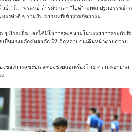
ธ์, “นิว” พีรดนย์ ฉ่ำรัศมี และ “ไอซ์” กัมพล ปฐมอรรฆย์กุล
ทรงจำดี ๆ ร่วมกับเยาวชนที่เข้าร่วมกิจกรรม
ห็นเด็ก ๆ มีรอยยิ้มและได้มีโอกาสลงสนามในบรรยากาศระดับที
กลายเป็นแรงผลักดันสำคัญให้เด็กหลายคนเดินหน้าตามความ
รื่องของการแข่งขัน แต่ยังช่วยสอนเรื่องวินัย ความพยายาม
คน