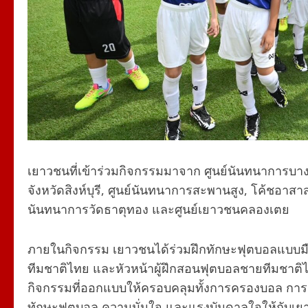
เยาวชนที่เข้าร่วมกิจกรรมมาจาก ศูนย์นันทนาการบา
จังหวัดสิงห์บุรี, ศูนย์นันทนาการสะพานสูง, โค้ชอาสา
นันทนาการวัดธาตุทอง และศูนย์เยาวชนคลองเตย
ภายในกิจกรรม เยาวชนได้ร่วมฝึกทักษะฟุตบอลแบบม
ทีมชาติไทย และหัวหน้าผู้ฝึกสอนฟุตบอลชายทีมชาติไทย
กิจกรรมที่ออกแบบให้ครอบคลุมทั้งการครองบอล การส่ง
ทักษะฟุตบอล ความมั่นใจ และแรงบันดาลใจให้กับเยาวช