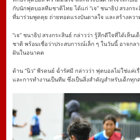
กับนักฟุตบอลทีมชาติไทย ได้แก่ “เจ” ชนาธิป สรงกระสิน
ที่มาร่วมพูดคุย ถ่ายทอดแรงบันดาลใจ และสร้างความ
“เจ” ชนาธิป สรงกระสินธ์
กล่าวว่า รู้สึกดีใจที่ได้เ
ชาติ พร้อมเชื่อว่าประสบการณ์เล็ก ๆ ในวันนี้ อาจ
ฝันในอนาคต
ด้าน “นิว” พีรดนย์ ฉ่ำรัศมี
กล่าวว่า ฟุตบอลไม่ใช่แค่เ
และการทำงานเป็นทีม ซึ่งเป็นสิ่งสำคัญสำหรับเด็กทุก