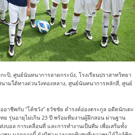
งกะปิ, ศูนย์นันทนาการลาดกระบัง, โรงเรียนปราสาทวิทยา
สนามใต้ทางด่วนวังทองหลาง, ศูนย์นันทนาการหลักสี่, ศูนย์
ืออาชีพกับ
“โค้ชวัง” ธวัชชัย ดำรงค์อ่องตระกูล
อดีตนักเตะ
 รุ่นอายุไม่เกิน 23 ปี พร้อมทีมงานผู้ฝึกสอน ผ่านฐาน
บอล การเคลื่อนที่ และการทำงานเป็นทีม เพื่อเสริมทั้ง
น นอกจากนี้ ยังมีช่วงเวลาสุดพิเศษที่เยาวชนได้ใกล้ชิด