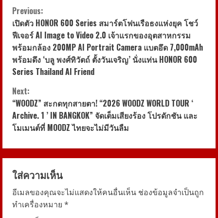
C
Previous:
เปิดตัว HONOR 600 Series สมาร์ตโฟนเรือธงแห่งยุค โชว์
o
ฟีเจอร์ AI Image to Video 2.0 เจ้าแรกของอุตสาหกรรม
พร้อมกล้อง 200MP AI Portrait Camera แบตอึด 7,000mAh
n
พร้อมดึง ‘บลู พงศ์ทิวัตถ์ ตั้งวันเจริญ’ นั่งแท่น HONOR 600
t
Series Thailand AI Friend
i
Next:
“WOODZ” สะกดทุกสายตา! “2026 WOODZ WORLD TOUR ‘
n
Archive. 1 ’ IN BANGKOK” จัดเต็มเสียงร้อง โปรดักชัน และ
โมเมนต์ที่ MOODZ ไทยจะไม่มีวันลืม
u
e
R
ใส่ความเห็น
อีเมลของคุณจะไม่แสดงให้คนอื่นเห็น
ช่องข้อมูลจำเป็นถูก
e
ทำเครื่องหมาย
*