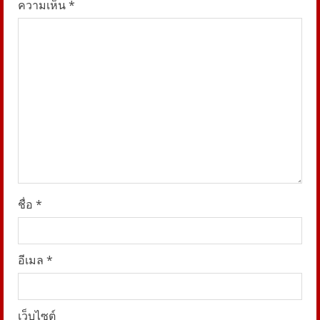
a
ความเห็น
*
d
i
n
g
ชื่อ
*
อีเมล
*
เว็บไซต์