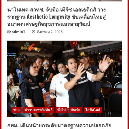
นาโนเทค สวทช. จับมือ เมิร์ซ เอสเธติกส์ วาง
รากฐาน Aesthetic Longevity ขับเคลื่อนไทยสู่
อนาคตเศรษฐกิจสุขภาพและอายุวัฒน์
adminT
สิงหาคม 7, 2026
ข่าว
ข่าวประชาสัมพันธ์
ทั่วไป
บันเทิง
ไลฟ์สไตล์
กทม. เดินหน้ายกระดับมาตรฐานความปลอดภัย