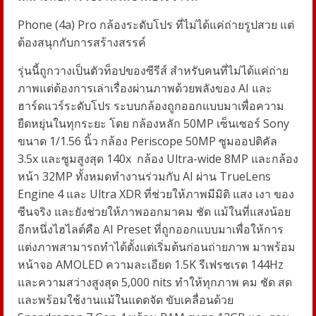
Phone (4a) Pro
กล้องระดับโปร ที่ไม่ได้แค่ถ่ายรูปสวย แต่
ต้องสนุกกับการสร้างสรรค์
รุ่นนี้ถูกวางเป็นตัวท็อปของซีรีส์ สำหรับคนที่ไม่ได้แค่ถ่าย
ภาพแต่ต้องการเล่าเรื่องผ่านภาพด้วยพลังของ
AI
และ
ฮาร์ดแวร์ระดับโปร ระบบกล้องถูกออกแบบมาเพื่อความ
ยืดหยุ่นในทุกระยะ โดย กล้องหลัก
50MP
เซ็นเซอร์
Sony
ขนาด
1/1.56
นิ้ว กล้อง
Periscope 50MP
ซูมออปติคัล
3.5x
และซูมสูงสุด
140x
กล้อง
Ultra-wide 8MP
และกล้อง
หน้า
32MP
ทั้งหมดทำงานร่วมกับ
AI
ผ่าน
TrueLens
Engine 4
และ
Ultra XDR
ที่ช่วยให้ภาพมีมิติ แสง เงา ของ
ซีนจริง และยังช่วยให้ภาพออกมาคม ชัด แม้ในที่แสงน้อย
อีกหนึ่งไฮไลต์คือ
AI Preset
ที่ถูกออกแบบมาเพื่อให้การ
แต่งภาพสามารถทำได้ตั้งแต่เริ่มต้นก่อนถ่ายภาพ มาพร้อม
หน้าจอ
AMOLED
ความละเอียด
1.5K
รีเฟรชเรต
144Hz
และความสว่างสูงสุด
5,000 nits
ทำให้ทุกภาพ คม ชัด สด
และพร้อมใช้งานแม้ในแดดจัด ขับเคลื่อนด้วย