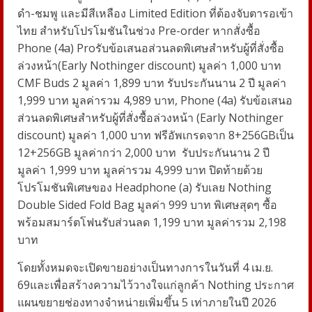
ดำ-ชมพู และมีสีเหลือง
Limited Edition
ที่ต้องจับตารอเข้า
ไทย
สำหรับโปรโมชันในช่วง
Pre-order
หากสั่งซื้อ
Phone (4a) Pro
รับข้อเสนอส่วนลดพิเศษสำหรับผู้ที่สั่งซื้อ
ล่วงหน้า(
Early Nothinger discount
) มูลค่า 1,000 บาท
CMF Buds 2
มูลค่า 1,899 บาท รับประกันนาน 2 ปี มูลค่า
1,999 บาท
มูลค่ารวม 4,989 บาท
,
Phone (4a)
รับ
ข้อเสนอ
ส่วนลดพิเศษสำหรับผู้ที่สั่งซื้อล่วงหน้า
(
Early Nothinger
discount
) มูลค่า 1,000 บาท
ฟรีอัพเกรดจาก
8+256
GB
เป็น
12+256
GB
มูลค่ากว่า 2,000 บาท
รับประกันนาน 2 ปี
มูลค่า 1,999 บาท
มูลค่ารวม 4,999 บาท
ปิดท้ายด้วย
โปรโมชันพิเศษของ
Headphone (a)
รับเลย
Nothing
Double Sided Fold Bag
มูลค่า 999 บาท พิเศษสุดๆ ซื้อ
พร้อมสมาร์ตโฟนรับส่วนลด 1,199 บาท
มูลค่ารวม 2
,
198
บาท
โดยทั้งหมดจะเปิดขายอย่างเป็นทางการในวันที่
4
เม.ย.
69
และเพื่อสร้างความไว้วางใจแก่ลูกค้า
Nothing
ประกาศ
แผนขยายช่องทางจำหน่ายเพิ่มขึ้น
5
เท่าภายในปี
2026