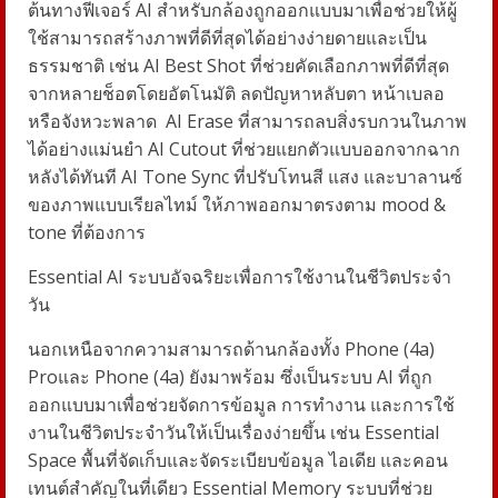
ต้นทางฟีเจอร์
AI
สำหรับกล้องถูกออกแบบมาเพื่อช่วยให้ผู้
ใช้สามารถสร้างภาพที่ดีที่สุดได้อย่างง่ายดายและเป็น
ธรรมชาติ เช่น
AI Best Shot
ที่ช่วยคัดเลือกภาพที่ดีที่สุด
จากหลายช็อตโดยอัตโนมัติ ลดปัญหาหลับตา หน้าเบลอ
หรือจังหวะพลาด
AI Erase
ที่สามารถลบสิ่งรบกวนในภาพ
ได้อย่างแม่นยำ
AI Cutout
ที่ช่วยแยกตัวแบบออกจากฉาก
หลังได้ทันที
AI Tone Sync
ที่ปรับโทนสี แสง และบาลานซ์
ของภาพแบบเรียลไทม์ ให้ภาพออกมาตรงตาม
mood &
tone
ที่ต้องการ
Essential AI
ระบบอัจฉริยะเพื่อการใช้งานในชีวิตประจำ
วัน
นอกเหนือจากความสามารถด้านกล้องทั้ง
Phone (4a)
Pro
และ
Phone (4a)
ยังมาพร้อม ซึ่งเป็นระบบ
AI
ที่ถูก
ออกแบบมาเพื่อช่วยจัดการข้อมูล การทำงาน และการใช้
งานในชีวิตประจำวันให้เป็นเรื่องง่ายขึ้น เช่น
Essential
Space
พื้นที่จัดเก็บและจัดระเบียบข้อมูล ไอเดีย และคอน
เทนต์สำคัญในที่เดียว
Essential Memory
ระบบที่ช่วย