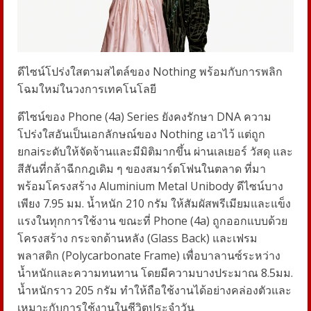
ดีไซน์โปร่งใสตามสไตล์ของ
Nothing
พร้อมกับการพลิก
โฉมใหม่ในวงการเทคโนโลยี
ดีไซน์ของ
Phone (4a) Series
ยังคงรักษา
DNA
ความ
โปร่งใสอันเป็นเอกลักษณ์ของ
Nothing
เอาไว้ แต่ถูก
ยกaiระดับให้จัดจ้านและมีมิติมากขึ้น ผ่านเลเยอร์ วัสดุ และ
สีสันที่กล้าฉีกกฎเดิม ๆ ของสมาร์ตโฟนในตลาด ที่มา
พร้อมโครงสร้าง
Aluminium Metal Unibody
ดีไซน์บาง
เพียง
7.95
มม. น้ำหนัก
210
กรัม ให้สัมผัสพรีเมียมและแข็ง
แรงในทุกการใช้งาน ขณะที่
Phone (4a)
ถูกออกแบบด้วย
โครงสร้าง กระจกด้านหลัง (
Glass Back)
และเฟรม
พลาสติก (
Polycarbonate Frame)
เพื่อบาลานซ์ระหว่าง
น้ำหนักและความทนทาน โดยมีความบางประมาณ
8.5
มม.
น้ำหนักราว
205
กรัม ทำให้ถือใช้งานได้อย่างคล่องตัวและ
เหมาะกับการใช้งานในชีวิตประจำวัน