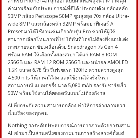
สำหรับ
Phone (4a)
ถูกออกแบบมาเพื่อพิสูจน์ว่าความคุ้ม
ค่ามาพร้อมกับประสบการณ์ที่ดีได้ ประกอบด้วยกล้องหลัก
50MP
กล้อง
Periscope 50MP
ซูมสูงสุด
70x
กล้อง
Ultra-
wide 8MP
และกล้องหน้า
32MP
พร้อมยกฟีเจอร์
AI
Preset
มาให้ใช้งานเช่นเดียวกับรุ่น
Pro
ช่วยให้ผู้ใช้
สามารถเลือกโทนภาพที่ใช่ ได้ทันทีโดยไม่ต้องพึ่งแอปแต่ง
ภาพภายนอก ขับเคลื่อนด้วย
Snapdragon 7s Gen 4,
พร้อม
RAM
ให้เลือกทั้งสองสเปก ได้แก่
RAM 8 R
OM
256GB
และ
RAM 12 R
OM
256GB
และหน้าจอ
AMOLED
1.5K
ขนาด
6.78
นิ้ว รีเฟรชเรต
120Hz
ความสว่างสูงสุด
4,500 nits
ให้ภาพมีสีสด และใช้งานได้จริงในทุก
สถานการณ์ แบตเตอรี่ขนาด
5,080 mAh
รองรับชาร์จเร็ว
50W
พร้อมใช้งานได้ตลอดวันแบบไม่ต้องกังวล
AI
ที่ยกระดับความสามารถกล้อง ทำให้การถ่ายภาพสวย
เป็นเรื่องของทุกคน
Nothing
ยกระดับประสบการณ์การถ่ายภาพด้วยการผสาน
AI
เข้ามาเป็นส่วนหนึ่งของกระบวนการสร้างสรรค์ตั้งแต่