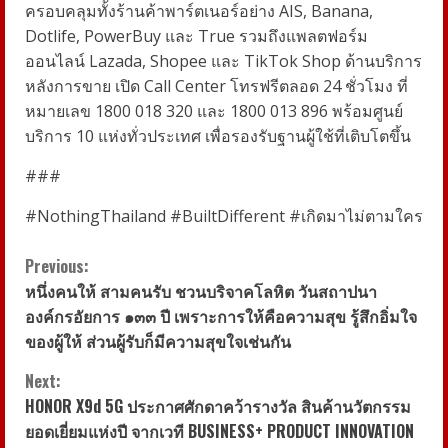
ครอบคลุมทั้งร้านค้าพาร์ตเนอร์อย่าง
AIS, Banana,
Dotlife, PowerBuy
และ
True
รวมถึงแพลตฟอร์ม
ออนไลน์
Lazada, Shopee
และ
TikTok Shop
ด้านบริการ
หลังการขาย เปิด
Call Center
โทรฟรีตลอด
24
ชั่วโมง ที่
หมายเลข
1800 018 320
และ
1800 013 896
พร้อมศูนย์
บริการ
10
แห่งทั่วประเทศ เพื่อรองรับฐานผู้ใช้ที่เติบโตขึ้น
###
#NothingThailand #BuiltDifferent #
เกิดมาไม่ตามใคร
C
Previous:
หนึ่งคนให้ สามคนรับ ชวนบริจาคโลหิต วันสถาปนา
o
องค์กรอัยการ ๑๓๓ ปี เพราะการให้คือความสุข รู้สึกอิ่มใจ
ของผู้ให้ ส่วนผู้รับก็มีความสุขใจเช่นกัน
n
Next:
t
HONOR X9d 5G ประกาศศักดาคว้ารางวัล สินค้านวัตกรรม
i
ยอดเยี่ยมแห่งปี จากเวที BUSINESS+ PRODUCT INNOVATION