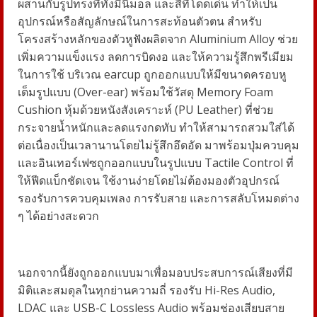
ผสานกับรูปทรงที่ทั้งมินิมอล และสีที่โดดเด่น ทำให้เป็น
อุปกรณ์หรือสัญลักษณ์ในการสะท้อนตัวตน สำหรับ
โครงสร้างหลักของตัวหูฟังผลิตจาก
Aluminium Alloy
ช่วย
เพิ่มความแข็งแรง ลดการบิดงอ และให้ความรู้สึกพรีเมียม
ในการใช้ บริเวณ
earcup
ถูกออกแบบให้มีขนาดครอบหู
เต็มรูปแบบ (
Over-ear)
พร้อมใช้วัสดุ
Memory Foam
Cushion
หุ้มด้วยหนังสังเคราะห์ (
PU Leather)
ที่ช่วย
กระจายน้ำหนักและลดแรงกดทับ ทำให้สามารถสวมใส่ได้
ต่อเนื่องเป็นเวลานานโดยไม่รู้สึกอึดอัด มาพร้อมปุ่มควบคุม
และอินเทอร์เฟซถูกออกแบบในรูปแบบ
Tactile Control
ที่
ให้ฟีดแบ็กชัดเจน ใช้งานง่ายโดยไม่ต้องมองตัวอุปกรณ์
รองรับการควบคุมเพลง การรับสาย และการสลับโหมดต่าง
ๆ ได้อย่างสะดวก
นอกจากนี้ยังถูกออกแบบมาเพื่อมอบประสบการณ์เสียงที่มี
มิติและสมดุลในทุกย่านความถี่ รองรับ
Hi-Res Audio,
LDAC
และ
USB-C Lossless Audio
พร้อมช่องเสียบสาย