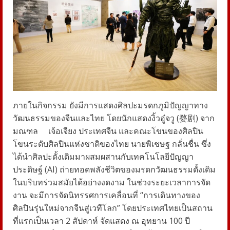
ภายในกิจกรรม ยังมีการแสดงศิลปะมรดกภูมิปัญญาทาง
วัฒนธรรมของจีนและไทย โดยนักแสดงงิ้วอู๋จวู (婺剧) จาก
มณฑล
เจ้อเจียง ประเทศจีน และคณะโขนของศิลปิน
โขนระดับศิลปินแห่งชาติของไทย นายพิเชษฐ กลั่นชื่น ซึ่ง
ได้นำศิลปะดั้งเดิมมาผสมผสานกับเทคโนโลยีปัญญา
ประดิษฐ์ (AI) ถ่ายทอดพลังชีวิตของมรดกวัฒนธรรมดั้งเดิม
ในบริบทร่วมสมัยได้อย่างงดงาม ในช่วงระยะเวลาการจัด
งาน จะมีการจัดนิทรรศการเคลื่อนที่ “การเดินทางของ
ศิลปินรุ่นใหม่จากจีนสู่เวทีโลก” โดยประเทศไทยเป็นสถาน
ที่แรกเป็นเวลา 2 สัปดาห์ จัดแสดง ณ อุทยาน 100 ปี