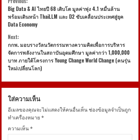
C
Previous:
Big Data & AI ไทยปี 68 เติบโต มูลค่าพุ่ง 4.1 หมื่นล้าน
o
พร้อมเดินหน้า ThaiLLM และ D2 ขับเคลื่อนประเทศสู่ยุค
Data Economy
n
Next:
t
กกพ. มอบรางวัลนวัตกรรมทางความคิดเพื่อการบริหาร
i
จัดการพลังงานในสถาบันอุดมศึกษา มูลค่ากว่า 1,000,000
บาท ภายใต้โครงการ Young Change World Change (คนรุ่น
n
ใหม่เปลี่ยนโลก)
u
e
ใส่ความเห็น
R
อีเมลของคุณจะไม่แสดงให้คนอื่นเห็น
ช่องข้อมูลจำเป็นถูก
ทำเครื่องหมาย
*
e
ความเห็น
*
a