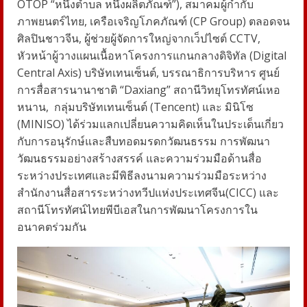
OTOP “หนึ่งตำบล หนึ่งผลิตภัณฑ์”), สมาคมผู้กำกับ
ภาพยนตร์ไทย, เครือเจริญโภคภัณฑ์ (CP Group) ตลอดจน
ศิลปินชาวจีน, ผู้ช่วยผู้จัดการใหญ่จากเว็ปไซต์ CCTV,
หัวหน้าผู้วางแผนเนื้อหาโครงการแกนกลางดิจิทัล (Digital
Central Axis) บริษัทเทนเซ็นต์, บรรณาธิการบริหาร ศูนย์
การสื่อสารนานาชาติ “Daxiang” สถานีวิทยุโทรทัศน์เหอ
หนาน,
กลุ่มบริษัทเทนเซ็นต์ (Tencent) และ มินิโซ
(MINISO) ได้ร่วมแลกเปลี่ยนความคิดเห็นในประเด็นเกี่ยว
กับการอนุรักษ์และสืบทอดมรดกวัฒนธรรม การพัฒนา
วัฒนธรรมอย่างสร้างสรรค์ และความร่วมมือด้านสื่อ
ระหว่างประเทศและมีพิธีลงนามความร่วมมือระหว่าง
สำนักงานสื่อสารระหว่างทวีปแห่งประเทศจีน(CICC) และ
สถานีโทรทัศน์ไทยพีบีเอสในการพัฒนาโครงการใน
อนาคตร่วมกัน