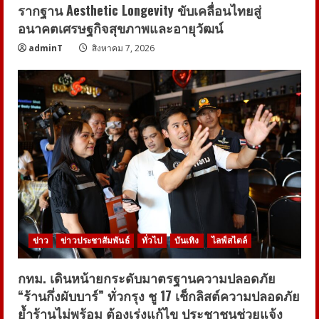
รากฐาน Aesthetic Longevity ขับเคลื่อนไทยสู่
อนาคตเศรษฐกิจสุขภาพและอายุวัฒน์
adminT
สิงหาคม 7, 2026
ข่าว
ข่าวประชาสัมพันธ์
ทั่วไป
บันเทิง
ไลฟ์สไตล์
กทม. เดินหน้ายกระดับมาตรฐานความปลอดภัย
“ร้านกึ่งผับบาร์” ทั่วกรุง ชู 17 เช็กลิสต์ความปลอดภัย
ย้ำร้านไม่พร้อม ต้องเร่งแก้ไข ประชาชนช่วยแจ้ง