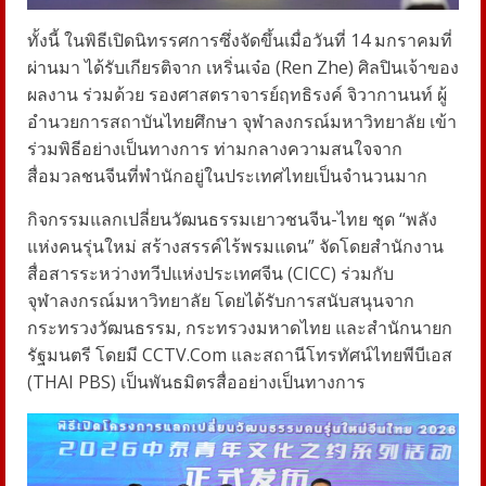
ทั้งนี้ ในพิธีเปิดนิทรรศการซึ่งจัดขึ้นเมื่อวันที่ 14 มกราคมที่
ผ่านมา ได้รับเกียรติจาก เหริ่นเจ๋อ (Ren Zhe) ศิลปินเจ้าของ
ผลงาน ร่วมด้วย รองศาสตราจารย์ฤทธิรงค์ จิวากานนท์ ผู้
อำนวยการสถาบันไทยศึกษา จุฬาลงกรณ์มหาวิทยาลัย เข้า
ร่วมพิธีอย่างเป็นทางการ ท่ามกลางความสนใจจาก
สื่อมวลชนจีนที่พำนักอยู่ในประเทศไทยเป็นจำนวนมาก
กิจกรรมแลกเปลี่ยนวัฒนธรรมเยาวชนจีน-ไทย ชุด “พลัง
แห่งคนรุ่นใหม่ สร้างสรรค์ไร้พรมแดน” จัดโดยสำนักงาน
สื่อสารระหว่างทวีปแห่งประเทศจีน (CICC) ร่วมกับ
จุฬาลงกรณ์มหาวิทยาลัย โดยได้รับการสนับสนุนจาก
กระทรวงวัฒนธรรม, กระทรวงมหาดไทย และสำนักนายก
รัฐมนตรี โดยมี CCTV.Com และสถานีโทรทัศน์ไทยพีบีเอส
(THAI PBS) เป็นพันธมิตรสื่ออย่างเป็นทางการ