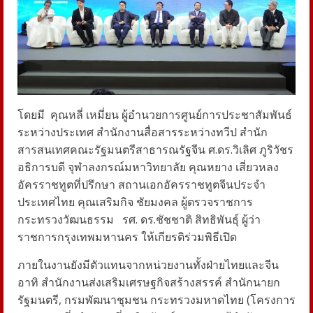
โดยมี
คุณหลี่ เหมี่ยน ผู้อำนวยการศูนย์การประชาสัมพันธ์
ระหว่างประเทศ สำนักงานสื่อสารระหว่างทวีป สำนัก
สารสนเทศคณะรัฐมนตรีสาธารณรัฐจีน ศ.ดร.วิเลิศ ภูริวัชร
อธิการบดี จุฬาลงกรณ์มหาวิทยาลัย คุณหยาง เสี่ยวหลง
อัครราชทูตที่ปรึกษา สถานเอกอัครราชทูตจีนประจำ
ประเทศไทย คุณเสริมกิจ ชัยมงคล ผู้ตรวจราชการ
กระทรวงวัฒนธรรม
รศ. ดร.ชัชชาติ สิทธิพันธุ์ ผู้ว่า
ราชการกรุงเทพมหานคร ให้เกียรติร่วมพิธีเปิด
ภายในงานยังมีตัวแทนจากหน่วยงานทั้งฝ่ายไทยและจีน
อาทิ สำนักงานส่งเสริมเศรษฐกิจสร้างสรรค์ สำนักนายก
รัฐมนตรี, กรมพัฒนาชุมชน กระทรวงมหาดไทย (โครงการ