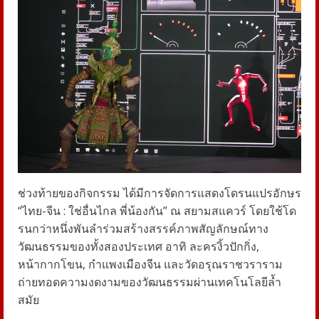
ช่วงท้ายของกิจกรรม ได้มีการจัดการแสดงโดรนแปรอักษร
“ไทย-จีน : ใช่อื่นไกล พี่น้องกัน” ณ สยามสแควร์ โดยใช้โด
รนกว่าหนึ่งพันลำร่วมสร้างสรรค์ภาพสัญลักษณ์ทาง
วัฒนธรรมของทั้งสองประเทศ อาทิ ละครงิ้วปักกิ่ง,
หน้ากากโขน, กำแพงเมืองจีน และวัดอรุณราชวราราม
ถ่ายทอดความงดงามของวัฒนธรรมผ่านเทคโนโลยีล้ำ
สมัย