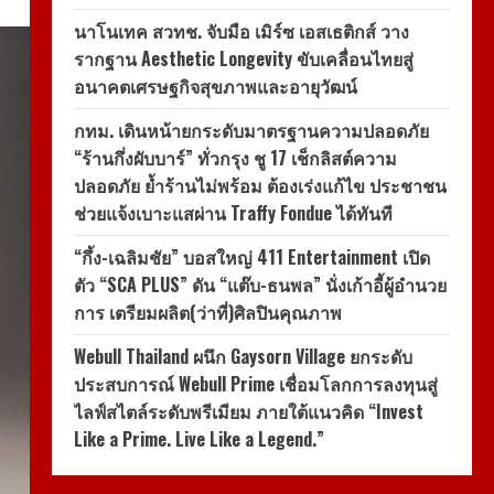
นาโนเทค สวทช. จับมือ เมิร์ซ เอสเธติกส์ วาง
รากฐาน Aesthetic Longevity ขับเคลื่อนไทยสู่
อนาคตเศรษฐกิจสุขภาพและอายุวัฒน์
กทม. เดินหน้ายกระดับมาตรฐานความปลอดภัย
“ร้านกึ่งผับบาร์” ทั่วกรุง ชู 17 เช็กลิสต์ความ
ปลอดภัย ย้ำร้านไม่พร้อม ต้องเร่งแก้ไข ประชาชน
ช่วยแจ้งเบาะแสผ่าน Traffy Fondue ได้ทันที
“กึ้ง-เฉลิมชัย” บอสใหญ่ 411 Entertainment เปิด
ตัว “SCA PLUS” ดัน “แต๊บ-ธนพล” นั่งเก้าอี้ผู้อำนวย
การ เตรียมผลิต(ว่าที่)ศิลปินคุณภาพ
Webull Thailand ผนึก Gaysorn Village ยกระดับ
ประสบการณ์ Webull Prime เชื่อมโลกการลงทุนสู่
ไลฟ์สไตล์ระดับพรีเมียม ภายใต้แนวคิด “Invest
Like a Prime. Live Like a Legend.”