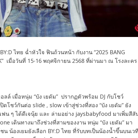
า BY:D ไทย ฉ่ำหัวใจ ฟินถ้วนหน้า กับงาน “2025 BANG
K”
เมื่อวันที่ 15-16 พฤศจิกายน 2568 ที่ผ่านมา ณ โรงละคร
ล์ เมื่อหนุ่ม “บัง เยดัม”
ปรากฏตัวพร้อม DJ กับโชว์
ชว์กันต่อ slide , slow เข้าสู่ช่วงที่สอง “บัง เยดัม” ยัง
แฟน ๆ ได้ดีเจนุ้ย และ ล่ามอย่าง jaysbabyfood มาเพิ่มสีสั
y one เดินทางมาถึงช่วงที่สามของงาน หนุ่ม “บัง เยดัม” มา
ชน น้องเยมยังเลือก BY:D ไทย ที่รับบทเป็นน้องน้ำขึ้นบนเวท