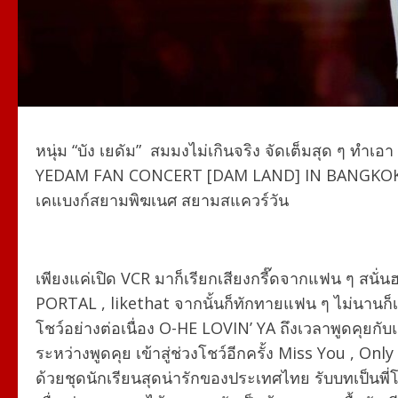
หนุ่ม “บัง เยดัม”
สมมงไม่เกินจริง จัดเต็มสุด ๆ ทำเอ
YEDAM FAN CONCERT [DAM LAND] IN BANGKO
เคแบงก์สยามพิฆเนศ สยามสแควร์วัน
เพียงแค่เปิด VCR มาก็เรียกเสียงกรี๊ดจากแฟน ๆ สนั่นฮอล
PORTAL , likethat จากนั้นก็ทักทายแฟน ๆ ไม่นานก็เปิดโ
โชว์อย่างต่อเนื่อง O-HE LOVIN’ YA ถึงเวลาพูดคุยกับ
ระหว่างพูดคุย เข้าสู่ช่วงโชว์อีกครั้ง Miss You , Onl
ด้วยชุดนักเรียนสุดน่ารักของประเทศไทย รับบทเป็นพี่โ