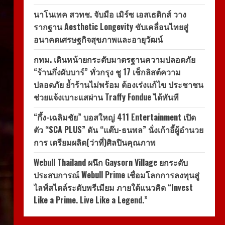
นาโนเทค สวทช. จับมือ เมิร์ซ เอสเธติกส์ วาง
รากฐาน Aesthetic Longevity ขับเคลื่อนไทยสู่
อนาคตเศรษฐกิจสุขภาพและอายุวัฒน์
กทม. เดินหน้ายกระดับมาตรฐานความปลอดภัย
“ร้านกึ่งผับบาร์” ทั่วกรุง ชู 17 เช็กลิสต์ความ
ปลอดภัย ย้ำร้านไม่พร้อม ต้องเร่งแก้ไข ประชาชน
ช่วยแจ้งเบาะแสผ่าน Traffy Fondue ได้ทันที
“กึ้ง-เฉลิมชัย” บอสใหญ่ 411 Entertainment เปิด
ตัว “SCA PLUS” ดัน “แต๊บ-ธนพล” นั่งเก้าอี้ผู้อำนวย
การ เตรียมผลิต(ว่าที่)ศิลปินคุณภาพ
Webull Thailand ผนึก Gaysorn Village ยกระดับ
ประสบการณ์ Webull Prime เชื่อมโลกการลงทุนสู่
ไลฟ์สไตล์ระดับพรีเมียม ภายใต้แนวคิด “Invest
Like a Prime. Live Like a Legend.”