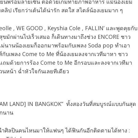
ักเรียนพร้อมลายเซ็น ต่อด้วยเกมทายภาพอาหาร แม้น้องเยม
ิป เรียกว่าเต้นได้น่ารัก สดใส สไตล์น้องเยมมาก ๆ
olle , WE GOOD , Keyshia Cole , FALLIN’ และพูดคุยกับ
สุขมักผ่านไปเร็วเสมอ ก็เดินทางมาถึงช่วง ENCORE ชาว
 ไม่นานน้องเยมก็ออกมาพร้อมกับเพลง Soda pop ทำเอา
รส์กับเพลง Come to Me ที่น้องเยมลงจากเวทีมาหา ชาว
มยังแถมด้วยการร้อง Come to Me อีกรอบและลงจากเวทีมา
นหน้า ฉ่ำหัวใจกันเลยทีเดียว
DAM LAND] IN BANGKOK”
ทั้งสองวันที่สมบูรณ์แบบกันสุด
ีกนาน
จะนำศิลปินคนไหนมาให้แฟนๆ ได้ฟินกันอีกติดตามได้ทาง :