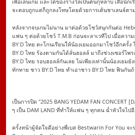
เพื่อเล่นเกม และได้ของรางวัลเป็นต้นกุหลาบ เสื้อน
จะตอบถูกแต่ก็ถูกลงโทษโดยด้วยการเต้นชาเลนจ์ตามคล
หลังจากจบเกมไม่นาน มาต่อด้วยโชว์สนุกกันต่อ Hebe
แฟน ๆ ต่อด้วยโชว์ T.M.B ก่อนจะลาเวทีไป เมื่อความ
BY:D ไทย ตะโกนเรียนให้น้องเยมออกมาโชว์อีกครั้ง
BY:D ไทย ร้องตามกันได้ลั่นฮอลล์ มาถึงช่วงเซอร์ไพ
BY:D ไทย รอบฮอลล์กันเลย ไม่เพียงเท่านั้นน้องเย
ทักทาย ชาว BY:D ไทย ทำเอาชาว BY:D ไทย ฟินกันถ้ว
เป็นการปิด “2025 BANG YEDAM FAN CONCERT [
ๆ เป็น DAM LAND ที่ทำให้แฟน ๆ ทุกคน ฉ่ำหัวใจไปอ
ครั้งหน้าผู้จัดใจดีอย่างพี่เบส Bestwarin For You 