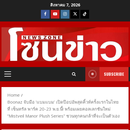
Skip
สิงหาคม 7, 2026
to
Facebook
Youtube
Instagram
X
Tiktok
content
SUBSCRIBE
Primary
Menu
Home
Boonaz จับมือ ‘แบมแบม’ เปิดป๊อปอัพสุดคิ้วท์ครั้งแรกในไทย
ที่ เซ็นทรัล พาร์ค 20-23 พ.ย.นี้! พร้อมเผยคอลเลกชันใหม่
“Mistveil Manor Plush Series” ชวนทุกคนกล้าที่จะเป็นตัวเอง