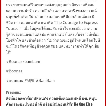
บรรยากาศมนต์วินเทจของอังกฤษยุคเก่า จักรวาลที่ผสม
ผสานความน่ารัก ความลึกลับ และความจริงของอารมณ์
มนุษย์เข้าด้วยกัน
ผ่านการออกแบบที่มีเอกลักษณ์และมี
ชีวิต ถ่ายทอดแนวคิด แนวคิด ‘The Courage to Express
Yourself’
เพื่อให้ผู้คนได้ยอมรับ เข้าใจ และเยียวยาความ
รู้สึกของตนเองผ่านศิลปะ คาแรกเตอร์ และเรื่องราวที่เชื่อม
โยงหัวใจ และย้ำเตือนว่า “ไม่ว่าคุณจะอยู่ที่ไหนบนโลกใบนี้
จะมีใครสักคนที่อยู่ข้างคุณเสมอ และพยายามทำให้คุณยิ้ม
ได้”
#Boonazxbambam
#Boonaz
#แบมแบม #뱀뱀 #BamBam
C
Previous:
สิงห์ออลสตาร์ยกทัพคนดัง ดวลแข้งคณะแพทย์ มข. หนุน
o
คัดกรองมะเร็งท่อน้ำดี พร้อมมินิคอนเสิร์ต No One Else