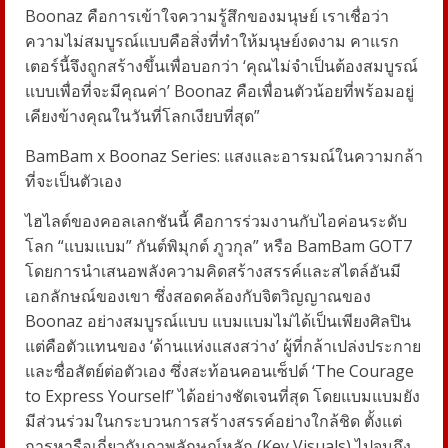
Boonaz คือการเข้าใจความรู้สึกของมนุษย์ เราเชื่อว่า
ความไม่สมบูรณ์แบบคือสิ่งที่ทำให้มนุษย์งดงาม คาแรก
เตอร์นี้จึงถูกสร้างขึ้นเพื่อบอกว่า ‘คุณไม่จำเป็นต้องสมบูรณ์
แบบเพื่อที่จะมีคุณค่า’ Boonaz คือเพื่อนตัวน้อยที่พร้อมอยู่
เคียงข้างคุณในวันที่โลกเงียบที่สุด”
BamBam x Boonaz Series: แสงและอารมณ์ในความกล้า
ที่จะเป็นตัวเอง
ไฮไลต์ของคอลเลกชันนี้ คือการร่วมงานกับไอค่อนระดับ
โลก “แบมแบม” กันต์พิมุกต์ ภูวกุล” หรือ BamBam GOT7
โดยการนำเสนอพลังความคิดสร้างสรรค์และสไตล์อันมี
เอกลักษณ์ของเขา ซึ่งสอดคล้องกับจิตวิญญาณของ
Boonaz อย่างสมบูรณ์แบบ แบมแบมไม่ได้เป็นเพียงศิลปิน
แต่คือตัวแทนของ ‘ด้านแห่งแสงสว่าง’ ผู้ที่กล้าเปล่งประกาย
และซื่อสัตย์ต่อตัวเอง ซึ่งสะท้อนคอนเซ็ปต์ ‘The Courage
to Express Yourself’ ได้อย่างชัดเจนที่สุด โดยแบมแบมยัง
มีส่วนร่วมในกระบวนการสร้างสรรค์อย่างใกล้ชิด ตั้งแต่
การหารือเกี่ยวกับภาพลักษณ์หลัก (Key Visuals) ไปจนถึง