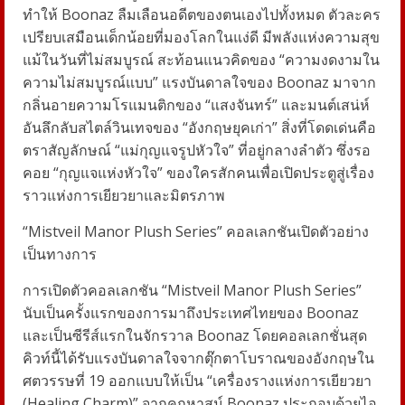
ทำให้ Boonaz ลืมเลือนอดีตของตนเองไปทั้งหมด ตัวละคร
เปรียบเสมือนเด็กน้อยที่มองโลกในแง่ดี มีพลังแห่งความสุข
แม้ในวันที่ไม่สมบูรณ์ สะท้อนแนวคิดของ “ความงดงามใน
ความไม่สมบูรณ์แบบ” แรงบันดาลใจของ Boonaz มาจาก
กลิ่นอายความโรแมนติกของ “แสงจันทร์” และมนต์เสน่ห์
อันลึกลับสไตล์วินเทจของ “อังกฤษยุคเก่า” สิ่งที่โดดเด่นคือ
ตราสัญลักษณ์ “แม่กุญแจรูปหัวใจ” ที่อยู่กลางลำตัว ซึ่งรอ
คอย “กุญแจแห่งหัวใจ” ของใครสักคนเพื่อเปิดประตูสู่เรื่อง
ราวแห่งการเยียวยาและมิตรภาพ
“Mistveil Manor Plush Series” คอลเลกชันเปิดตัวอย่าง
เป็นทางการ
การเปิดตัวคอลเลกชัน “Mistveil Manor Plush Series”
นับเป็นครั้งแรกของการมาถึงประเทศไทยของ Boonaz
และเป็นซีรีส์แรกในจักรวาล Boonaz โดยคอลเลกชั่นสุด
คิวท์นี้ได้รับแรงบันดาลใจจากตุ๊กตาโบราณของอังกฤษใน
ศตวรรษที่ 19 ออกแบบให้เป็น “เครื่องรางแห่งการเยียวยา
(Healing Charm)” จากคฤหาสน์ Boonaz ประกอบด้วยไอ