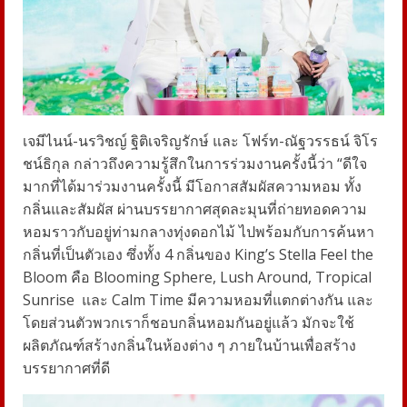
เจมีไนน์-นรวิชญ์ ฐิติเจริญรักษ์ และ โฟร์ท-ณัฐวรรธน์ จิโร
ชน์ธิกุล
กล่าวถึงความรู้สึกในการร่วมงานครั้งนี้ว่า “ดีใจ
มากที่ได้มาร่วมงานครั้งนี้ มีโอกาสสัมผัสความหอม ทั้ง
กลิ่นและสัมผัส ผ่านบรรยากาศสุดละมุนที่ถ่ายทอดความ
หอมราวกับอยู่ท่ามกลางทุ่งดอกไม้ ไปพร้อมกับการค้นหา
กลิ่นที่เป็นตัวเอง ซึ่งทั้ง 4 กลิ่นของ King’s Stella Feel the
Bloom คือ
Blooming Sphere
,
Lush Around, Tropical
Sunrise
และ
Calm Time
มีความหอมที่แตกต่างกัน และ
โดยส่วนตัวพวกเราก็ชอบกลิ่นหอมกันอยู่แล้ว มักจะใช้
ผลิตภัณฑ์สร้างกลิ่นในห้องต่าง ๆ ภายในบ้านเพื่อสร้าง
บรรยากาศที่ดี