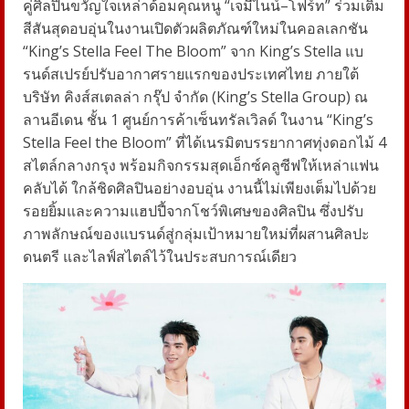
คู่ศิลปินขวัญใจเหล่าด้อมคุณหนู
“เจมีไนน์–โฟร์ท” ร่วมเติม
สีสันสุดอบอุ่นในงานเปิดตัวผลิตภัณฑ์ใหม่ในคอลเลกชัน
“King’s Stella Feel The Bloom” จาก King’s Stella แบ
รนด์สเปรย์ปรับอากาศรายแรกของประเทศไทย ภายใต้
บริษัท คิงส์สเตลล่า กรุ๊ป จำกัด (King’s Stella Group) ณ
ลานอีเดน ชั้น 1 ศูนย์การค้าเซ็นทรัลเวิลด์ ในงาน “King’s
Stella Feel the Bloom” ที่ได้เนรมิตบรรยากาศทุ่งดอกไม้ 4
สไตล์กลางกรุง พร้อมกิจกรรมสุดเอ็กซ์คลูซีฟให้เหล่าแฟน
คลับได้ ใกล้ชิดศิลปินอย่างอบอุ่น งานนี้ไม่เพียงเต็มไปด้วย
รอยยิ้มและความแฮปปี้จากโชว์พิเศษของศิลปิน ซึ่งปรับ
ภาพลักษณ์ของแบรนด์สู่กลุ่มเป้าหมายใหม่ที่ผสานศิลปะ
ดนตรี และไลฟ์สไตล์ไว้ในประสบการณ์เดียว