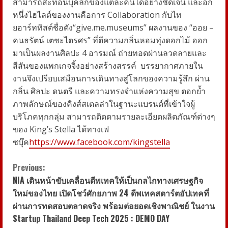
สามารถสะท้อนบุคลิกของแต่ละคนได้อย่างชัดเจน และอีก
หนึ่งไฮไลต์ของงานคือการ Collaboration กับไท
ยอาร์ททิสต์ชื่อดัง“give.me.museums” ผลงานของ “ออย –
คนธรัตน์ เตชะไตรศร” ที่ตีความกลิ่นหอมทุ่งดอกไม้ ออก
มาเป็นผลงานศิลปะ 4 อารมณ์ ถ่ายทอดผ่านลวดลายและ
สีสันของแพกเกจจิ้งอย่างสร้างสรรค์ บรรยากาศภายใน
งานจึงเปรียบเสมือนการเดินทางสู่โลกของความรู้สึก ผ่าน
กลิ่น ศิลปะ ดนตรี และความทรงจำแห่งความสุข ตอกย้ำ
ภาพลักษณ์ของคิงส์สเตลล่าในฐานะแบรนด์ที่เข้าใจผู้
บริโภคทุกกลุ่ม สามารถติดตามรายละเอียดผลิตภัณฑ์ต่างๆ
ของ King’s Stella ได้ทางเฟ
ซบุ๊ค
https://www.facebook.com/kingstella
C
Previous:
NIA เดินหน้าขับเคลื่อนดีพเทคให้เป็นกลไกทางเศรษฐกิจ
o
ใหม่ของไทย เปิดโชว์ศักยภาพ 24 ดีพเทคสตาร์ตอัปเทคที่
ผ่านการทดสอบตลาดจริง พร้อมต่อยอดเชิงพาณิชย์ ในงาน
n
Startup Thailand Deep Tech 2025 : DEMO DAY