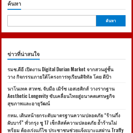
ค้นหา
ค้นหา
ข่าวที่น่าสนใจ
รมช.ดีอี เปิดงาน Digital Durian Market จากสวนสู่ชั้น
วาง กิจกรรมภายใต้โครงการทุเรียนดิจิทัล โดย ดีป้า
นาโนเทค สวทช. จับมือ เมิร์ซ เอสเธติกส์ วางรากฐาน
Aesthetic Longevity ขับเคลื่อนไทยสู่อนาคตเศรษฐกิจ
สุขภาพและอายุวัฒน์
กทม. เดินหน้ายกระดับมาตรฐานความปลอดภัย “ร้านกึ่ง
ผับบาร์” ทั่วกรุง ชู 17 เช็กลิสต์ความปลอดภัย ย้ำร้านไม่
พร้อม ต้องเร่งแก้ไข ประชาชนช่วยแจ้งเบาะแสผ่าน Traffy