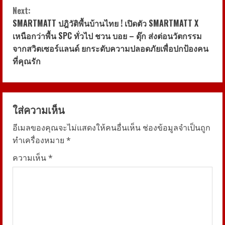
t
Next:
i
SMARTMATT ปฎิวัติพื้นบ้านไทย ! เปิดตัว SMARTMATT X
เหนือกว่าพื้น SPC ทั่วไป ชวน บอย – ดุ๊ก ส่งต่อนวัตกรรม
n
จากสวิตเซอร์แลนด์ ยกระดับความปลอดภัยเพื่อปกป้องคน
ที่คุณรัก
u
e
R
ใส่ความเห็น
อีเมลของคุณจะไม่แสดงให้คนอื่นเห็น
ช่องข้อมูลจำเป็นถูก
e
ทำเครื่องหมาย
*
a
ความเห็น
*
d
i
n