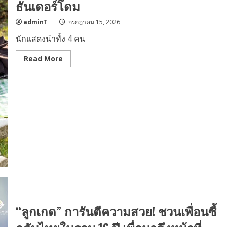
ธันเดอร์โดม
พลัง
“RUN
AS
adminT
กรกฎาคม 15, 2026
ONE”
สู่
นักแสดงนำทั้ง 4 คน
เอเชีย
แปซิฟิก
Read
Read More
more
about
“ซุน
เจิ้ง-
หลี่
ว์ซือถง-
เห
อ
เจีย
ซู-
ฟ่า
เซ
วี
ยน
เก๋อ”
จาก
“Double
Helix
ปลาย
ทาง
“ลูกเกด” การันตีความสวย! ชวนเพื่อนซี้
แห่ง
รัก”
เตรียม