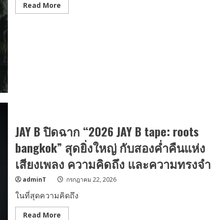
Read
Read More
แบบ
more
ที่
about
สนุก
“จั๋ง
กว่า
PERSES”
ที่
ปล่อย
เคย
โซโล่
พร้อม
“FLY”
จัด
feat.
โปรฯ
F.HERO
ฉลอง
ประเดิม
เปิด
โปร
สาขา
เจ
ถึง
กต์
30
พิเศษ
กันยายน
ทุ่มเท
นี้
ลงมือ
สร้างสรรค์
JAY B ปิดฉาก “2026 JAY B tape: roots
ผล
งาน
เพลง
bangkok” สุดยิ่งใหญ่ กับสองค่ำคืนแห่ง
ด้วย
ตัว
เสียงเพลง ความคิดถึง และความทรงจำ
เอง
adminT
กรกฎาคม 22, 2026
ในที่สุดความคิดถึง
Read
Read More