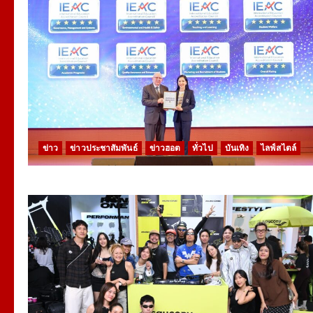
ข่าว
ข่าวประชาสัมพันธ์
ข่าวฮอต
ทั่วไป
บันเทิง
ไลฟ์สไตล์