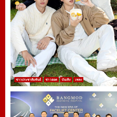
ข่าวประชาสัมพันธ์
ข่าวฮอต
บันเทิง
เพลง