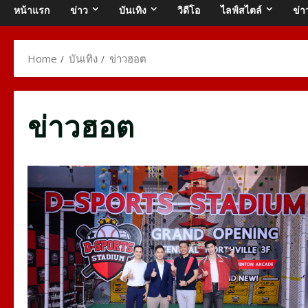
หน้าแรก
ข่าว
บันเทิง
วิดีโอ
ไลฟ์สไตล์
ข่า
Home
บันเทิง
ข่าวฮอต
ข่าวฮอต