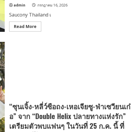
จาก
เวอร์
IEAC
admin
กรกฎาคม 16, 2026
เป็น
มหาวิทยาลัย
Saucony Thailand เ
แรก
ชู
กลยุทธ์
Read
Read More
Work-
more
Integrated
about
Education
Saucony
ปั้น
Thailand
บุคลากร
เปิด
ตอบ
ตัว
โจทย์
“Saucony
ตลาด
BKK
งาน
10K”งาน
100%
วิ่ง
ระดับ
นานาชาติ
ที่
ยก
ระดับ
กรุงเทพฯ
สู่
เมือง
“ซุนเจิ้ง-หลี่ว์ซือถง-เหอเจียซู-ฟ่าเซวียนเก๋
แห่ง
วัฒนธรรม
การ
อ” จาก “Double Helix ปลายทางแห่งรัก”
วิ่ง
พร้อม
เตรียมตัวพบแฟนๆ ในวันที่ 25 ก.ค. นี้ ที่
ส่ง
ต่อ