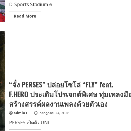
D-Sports Stadium ค
Read
Read More
more
about
D-
Sports
Stadium
คิก
ออฟ
แลนด์
มาร์
ก
Sportainment
แห่ง
ใหม่
เปิด
สาขา
2
“จั๋ง PERSES” ปล่อยโซโล่ “FLY” feat.
เซ็นทรัล
นอร์
F.HERO ประเดิมโปรเจกต์พิเศษ ทุ่มเทลงมื
ทวิ
ลล์
สร้างสรรค์ผลงานเพลงด้วยตัวเอง
ชวน
“หล่ง
ลี”
adminT
กรกฎาคม 24, 2026
ถ่ายทอด
การ
เล่น
PERSES เปิดตัว UNC
กีฬา
ใน