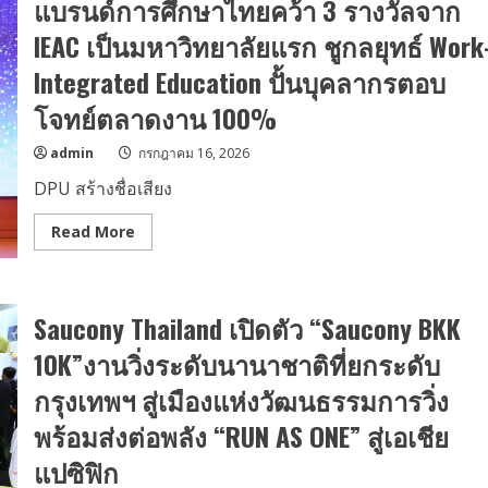
แบรนด์การศึกษาไทยคว้า 3 รางวัลจาก
ขอ
เชิญ
IEAC เป็นมหาวิทยาลัยแรก ชูกลยุทธ์ Work
ร่วม
ชม
Integrated Education ปั้นบุคลากรตอบ
คอนเสิร์ต
การ
กุศล
โจทย์ตลาดงาน 100%
The
EVER
AFTER
admin
กรกฎาคม 16, 2026
Stories
Musical
DPU สร้างชื่อเสียง
Moments
III
(เดอะ
Read
Read More
เอ
more
เวอร์
about
อาฟ
DPU
เตอร์
สร้าง
ส
ชื่อ
Saucony Thailand เปิดตัว “Saucony BKK
ตอ
เสียง
รี่
ให้
มิวสิคั
ประเทศไทย
10K”งานวิ่งระดับนานาชาติที่ยกระดับ
ล
พา
โมเมนต์)
แบรนด์
กรุงเทพฯ สู่เมืองแห่งวัฒนธรรมการวิ่ง
ณ
การ
โรง
ศึกษา
ละคร
พร้อมส่งต่อพลัง “RUN AS ONE” สู่เอเชีย
ไทย
อักษร
คว้า
า
3
แปซิฟิก
คิง
รางวัล
เพา