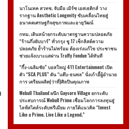
นาโนเทค สวทช. จับมือ เมิร์ซ เอสเธติกส์ วาง
รากฐาน Aesthetic Longevity ขับเคลื่อนไทยสู่
อนาคตเศรษฐกิจสุขภาพและอายุวัฒน์
กทม. เดินหน้ายกระดับมาตรฐานความปลอดภัย
“ร้านกึ่งผับบาร์” ทั่วกรุง ชู 17 เช็กลิสต์ความ
ปลอดภัย ย้ำร้านไม่พร้อม ต้องเร่งแก้ไข ประชาชน
ช่วยแจ้งเบาะแสผ่าน Traffy Fondue ได้ทันที
“กึ้ง-เฉลิมชัย” บอสใหญ่ 411 Entertainment เปิด
ตัว “SCA PLUS” ดัน “แต๊บ-ธนพล” นั่งเก้าอี้ผู้อำนวย
การ เตรียมผลิต(ว่าที่)ศิลปินคุณภาพ
อ
Webull Thailand ผนึก Gaysorn Village ยกระดับ
ประสบการณ์ Webull Prime เชื่อมโลกการลงทุนสู่
ไลฟ์สไตล์ระดับพรีเมียม ภายใต้แนวคิด “Invest
Like a Prime. Live Like a Legend.”