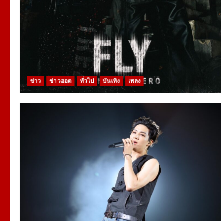
ข่าว
ข่าวฮอต
ทั่วไป
บันเทิง
เพลง