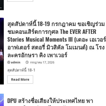
more
about
JAY
B
ปิดฉาก
“2026
JAY
สุดสัปดาห์นี้ 18-19 กรกฎาคม ขอเชิญร่วม
B
tape:
ชมคอนเสิร์ตการกุศล The EVER AFTER
roots
bangkok”
สุด
Stories Musical Moments III (เดอะ เอเวอร์
ยิ่ง
ใหญ่
อาฟเตอร์ สตอรี่ มิวสิคัล โมเมนต์) ณ โรง
กับ
สอง
ละครอักษรา คิง เพาเวอร์
ค่ำคืน
แห่ง
เสียง
admin
กรกฎาคม 17, 2026
เพลง
ความ
สุดสัปดาห์นี้ 18-1
คิดถึง
และ
ความ
Read
Read More
ทรง
more
จำ
about
สุด
สัปดาห์
นี้
DPU สร้างชื่อเสียงให้ประเทศไทย พา
18-
19
กรกฎาคม