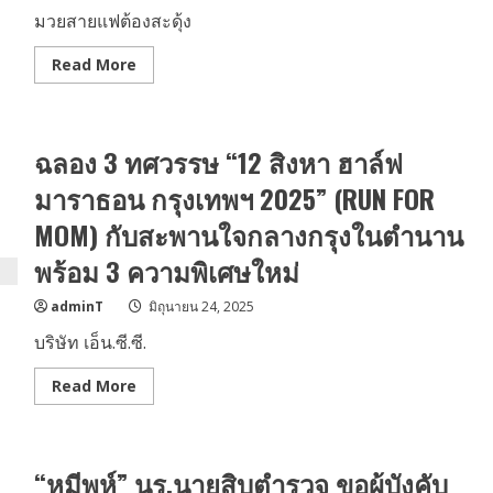
คอ
มวยสายแฟต้องสะดุ้ง
นิก
แห่ง
ยุค
Read
Read More
อย่า
more
ลืม
about
ฉลอง
“เกรซ
บน
–
สี
รัศมี
รุ้ง
ฉลอง 3 ทศวรรษ “12 สิงหา ฮาล์ฟ
แข”
ที่
แซ่
นี่
บ
มาราธอน กรุงเทพฯ 2025” (RUN FOR
Watsons
ไฟ
Pride
ลุก!
MOM) กับสะพานใจกลางกรุงในตำนาน
Happening
ประ
2025
ชัน
พร้อม 3 ความพิเศษใหม่
เผ็ช
ที่
นี่
adminT
มิถุนายน 24, 2025
พบ
กับ
บริษัท เอ็น.ซี.ซี.
ซอส
พริก
ศรีราชา
Read
Read More
พา
more
นิช
about
Immersive
ฉลอง
Branding
3
ทศวรรษ
“หมีพูห์” นร.นายสิบตำรวจ ขอผู้บังคับ
“12
สิง