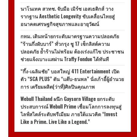
นาโนเทค สวทช. จับมือ เมิร์ซ เอสเธติกส์ วาง
รากฐาน Aesthetic Longevity ขับเคลื่อนไทยสู่
อนาคตเศรษฐกิจสุขภาพและอายุวัฒน์
กทม. เดินหน้ายกระดับมาตรฐานความปลอดภัย
“ร้านกึ่งผับบาร์” ทั่วกรุง ชู 17 เช็กลิสต์ความ
ปลอดภัย ย้ำร้านไม่พร้อม ต้องเร่งแก้ไข ประชาชน
ช่วยแจ้งเบาะแสผ่าน Traffy Fondue ได้ทันที
“กึ้ง-เฉลิมชัย” บอสใหญ่ 411 Entertainment เปิด
ตัว “SCA PLUS” ดัน “แต๊บ-ธนพล” นั่งเก้าอี้ผู้อำนวย
การ เตรียมผลิต(ว่าที่)ศิลปินคุณภาพ
Webull Thailand ผนึก Gaysorn Village ยกระดับ
ประสบการณ์ Webull Prime เชื่อมโลกการลงทุนสู่
ไลฟ์สไตล์ระดับพรีเมียม ภายใต้แนวคิด “Invest
Like a Prime. Live Like a Legend.”