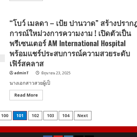
แฟชั่น
about
แรง
เก้า
บันดาล
–
ใจ
BUS
จาก
“โบว์ เมลดา – เป้ย ปานวาด” สร้างปราก
แชร์
มอเตอร์
ไอ
สปอร์ต
เท
การณ์ใหม่วงการความงาม ! เปิดตัวเป็น
ม
ท้า
พรีเซนเตอร์ AM International Hospital
แดด
อวด
พร้อมแชร์ประสบการณ์ความสวยระดับ
Garnier
Super
UV
เฟิร์สคลาส
Cooling
Watergel
Sunscreen
adminT
มิถุนายน 23, 2025
กันแดด
นางเอกสาวสวยผู้เป็
ติด
แอร์
ตัว
Read
Read More
ใหม่
more
ส่ง
about
ความ
“โบว์
เย็น
เมล
กลาง
100
101
102
103
104
Next
ดา
สยาม
–
เป้ย
ปาน
วาด”