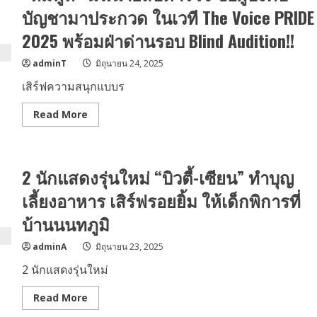
หา
บัญชามาประกวด ในเวที The Voice PRIDE
ฮาล์ฟ
มาราธอน
2025 พร้อมฝ่าด่านรอบ Blind Audition!!
กรุงเทพฯ
2025”
(RUN
adminT
มิถุนายน 24, 2025
FOR
MOM)
เสิร์ฟความสนุกแบบร
กับ
สะพาน
ใจกลาง
Read
Read More
กรุง
more
ใน
about
ตำนาน
“หมี
พร้อม
พูห์”
3
นร.นาย
ความ
2 นักแสดงรุ่นใหม่ “บิวตี้-เซียน” ทำบุญ
สิบ
พิเศษ
ตำรวจ
ใหม่
ขอ
เลี้ยงอาหาร เสิร์ฟรอยยิ้ม ให้เด็กพิการที่
ผู้
บังคับ
บ้านนนทภูมิ
บัญชา
มา
ประกวด
adminA
มิถุนายน 23, 2025
ใน
เวที
2 นักแสดงรุ่นใหม่
The
Voice
PRIDE
Read
Read More
2025
more
พร้อม
about