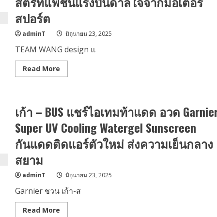
สตรีทแฟชั่นแรงบันดาลใจจากมอเตอร์
แลนด์
มาร์ค
สปอร์ต
สา
ยมู
ใหม่
adminT
มิถุนายน 23, 2025
แกะ
กล่อง
TEAM WANG design แ
จ.สมุทรปราการ
ตัว
แม่-
Read
Read More
ตัว
more
ลูก
about
มู
TEAM
เตลู
WANG
หมอ
design
ดู
เก้า – BUS แชร์ไอเทมท้าแดด อวด Garnie
จับ
ต๊อก
มือ
แต๊ก
Billionaire
Super UV Cooling Watergel Sunscreen ​
A4,
Boys
มายด์
Club
ณภ
กันแดดติดแอร์ตัวใหม่ ส่งความเย็นกลาง
เปิด
ศศิ,
ตัว
เติร์ก
สยาม
คอล
TK
เลก
นำ
ชั่น
ทีม
adminT
มิถุนายน 23, 2025
“Life
สัก
is
การะ
Garnier ชวน เก้า-ส
a
Race”
สตรี
Read
Read More
ท
more