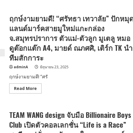
ฝ่า
2
ด่าน
นัก
รอบ
แสดง
Blind
ฤกษ์งามยามดี! “ศรัทธา เทวาลัย” ปักหมุ
รุ่น
Audition!!
ใหม่
“บิวตี้-
แลนด์มาร์คสายมูใหม่แกะกล่อง
เซียน”
ทำบุญ
จ.สมุทรปราการ ตัวแม่-ตัวลูก มูเตลู หมอ
เลี้ยง
อาหาร
ดูต๊อกแต๊ก A4, มายด์ ณภศศิ, เติร์ก TK นำ
เสิร์ฟ
รอย
ยิ้ม
ทีมสักการะ
ให้
เด็ก
พิการ
adminA
มิถุนายน 23, 2025
ที่
บ้าน
ฤกษ์งามยามดี! “ศรั
น
นท
ภูมิ
Read
Read More
more
about
ฤกษ์
งาม
ยาม
TEAM WANG design จับมือ Billionaire Boys
ดี!
“ศรัทธา
เทวาลัย”
Club เปิดตัวคอลเลกชั่น “Life is a Race”
ปัก
หมุด