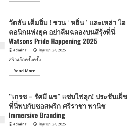
more
about
BIEXU คัม
แบ็
กก
วัตสัน เต็มอิ่ม ! ชวน ‘ หยิ่น ‘ และเหล่า ไอ
ระ
แส
ถล่ม
คอนิกแห่งยุค อย่าลืมฉลองบนสีรุ้งที่นี่
ทลาย!
พา
Watsons Pride Happening 2025
เพลง
“Del
(ลบ)”
adminT
มิถุนายน 24, 2025
ทะลุ 2 ล้าน
วิว
สร้างอีกครั้งครั้ง
ใน 2 สัปดาห์
เสิร์ฟ
รสชาติ
Read
Read More
ใหม่
more
จน
about
ยิ่ง
วัต
ฟัง
สัน
ยิ่ง
เต็ม
หลง
“เกรซ – รัศมี แข” แซ่บไฟลุก! ประชันเผ็ช
อิ่ม
รัก!
!
ชวน
ที่นี่พบกับซอสพริก ศรีราชา พานิช
‘
หยิ่น
Immersive Branding
‘
และ
เหล่า
adminT
มิถุนายน 24, 2025
ไอ