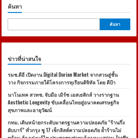
หมาย
!!
ค้นหา
9
ปี
GFC
(Genesis
ค้นหา
Fertility
Center)
จาก
ความ
หวัง
…
สู่
ชีวิต
ข่าวที่น่าสนใจ
ใหม่
From
Hope
รมช.ดีอี เปิดงาน Digital Durian Market จากสวนสู่ชั้น
To
Life
วาง กิจกรรมภายใต้โครงการทุเรียนดิจิทัล โดย ดีป้า
With
GFC
หนึ่ง
นาโนเทค สวทช. จับมือ เมิร์ซ เอสเธติกส์ วางรากฐาน
ใน
ผู้นำ
Aesthetic Longevity ขับเคลื่อนไทยสู่อนาคตเศรษฐกิจ
ด้าน
การ
สุขภาพและอายุวัฒน์
รักษา
ผู้
มี
กทม. เดินหน้ายกระดับมาตรฐานความปลอดภัย “ร้านกึ่ง
บุตร
ผับบาร์” ทั่วกรุง ชู 17 เช็กลิสต์ความปลอดภัย ย้ำร้านไม่
ยาก
จาก
พร้อม ต้องเร่งแก้ไข ประชาชนช่วยแจ้งเบาะแสผ่าน Traffy