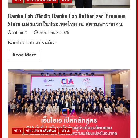
ตัว
เอง
ฉบับ
หนุ่ม
Bambu Lab เปิดตัว Bambu Lab Authorized Premium
ฮอต
Store แห่งแรกในประเทศไทย ณ สยามพารากอน
พร้อม
วง
“ATLAS”
adminT
กรกฎาคม 3, 2026
ร่วม
ยินดี
Bambu Lab แบรนด์เค
Read
Read More
more
about
Bambu
Lab
เปิด
ตัว
Bambu
Lab
Authorized
Premium
Store
แห่ง
แรก
ใน
ประเทศไทย
ณ
สยาม
ข่าว
ข่าวประชาสัมพันธ์
ทั่วไป
พา
รา