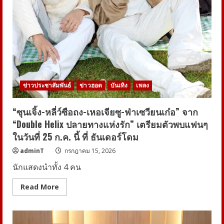
ข่าวประชาสัมพันธ์
ข่าวฮอต
บันเทิง
เพลง
“ซุนเจิ้ง-หลี่ว์ซือถง-เหอเจียซู-ฟ่าเซวียนเก๋อ” จาก
“Double Helix ปลายทางแห่งรัก” เตรียมตัวพบแฟนๆ
ในวันที่ 25 ก.ค. นี้ ที่ ธันเดอร์โดม
adminT
กรกฎาคม 15, 2026
นักแสดงนำทั้ง 4 คน
Read
Read More
more
about
“ซุน
เจิ้ง-
หลี่