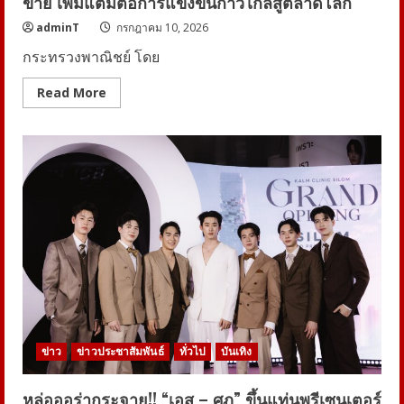
ข่าย เพิ่มแต้มต่อการแข่งขันก้าวไกลสู่ตลาดโลก
นาม
MOU
พันธมิตร
adminT
กรกฎาคม 10, 2026
ทั้ง
ระบบ
กระทรวงพาณิชย์ โดย
นิเวศ
Read
Read More
more
about
DFT
จับ
มือ
สสว.
เปิด
โครงการ
Local
to
Global
(DFT+)
ยก
ระดับ
SMEs
ไทย
เติม
ความ
รู้
สร้าง
ข่าว
ข่าวประชาสัมพันธ์
ทั่วไป
บันเทิง
เครือ
ข่าย
เพิ่ม
แต้ม
หล่อออร่ากระจาย!! “เอส – ศุภ” ขึ้นแท่นพรีเซนเตอร์