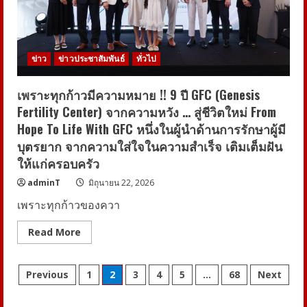
แห่ง
การ
ลงทุน
นวัตกรรม”
“อ.เชน
–
ข่าว
ข่าวประชาสัมพันธ์
ทั่วไป
ยศ
ชนัน”
ชู
SITE
เพราะทุกก้าวมีความหมาย !! 9 ปี GFC (Genesis
2026
Fertility Center) จากความหวัง … สู่ชีวิตใหม่ From
ปลุก
พลัง
Hope To Life With GFC หนึ่งในผู้นำด้านการรักษาผู้มี
สตาร์ท
อัพ
บุตรยาก จากความใส่ใจในความสำเร็จ เติมเต็มฝัน
ไทย
สร้าง
ให้แก่ครอบครัว
เครื่องยนต์
เศรษฐกิจ
adminT
มิถุนายน 22, 2026
ใหม่
ดัน
เพราะทุกก้าวของควา
นวัตกรรม
สู่
เวที
Read
Read More
โลก
more
about
เพราะ
Posts
ทุก
Previous
1
2
3
4
5
…
68
Next
ก้าว
มี
pagination
ความ