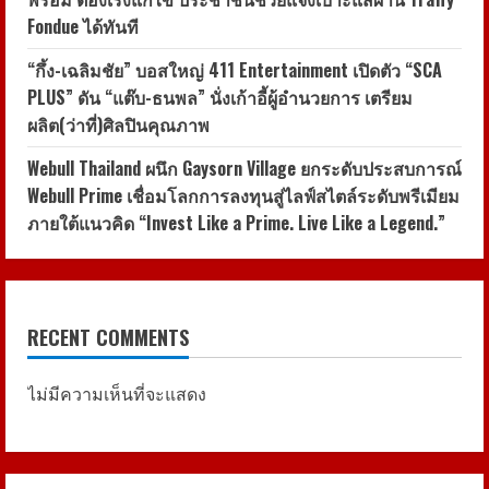
ความ
ใส่ใจ
Fondue ได้ทันที
ใน
ความ
สำเร็จ
“กึ้ง-เฉลิมชัย” บอสใหญ่ 411 Entertainment เปิดตัว “SCA
เติม
เต็ม
PLUS” ดัน “แต๊บ-ธนพล” นั่งเก้าอี้ผู้อำนวยการ เตรียม
ฝัน
ผลิต(ว่าที่)ศิลปินคุณภาพ
ให้
แก่
ครอบครัว
Webull Thailand ผนึก Gaysorn Village ยกระดับประสบการณ์
Webull Prime เชื่อมโลกการลงทุนสู่ไลฟ์สไตล์ระดับพรีเมียม
ภายใต้แนวคิด “Invest Like a Prime. Live Like a Legend.”
RECENT COMMENTS
ไม่มีความเห็นที่จะแสดง