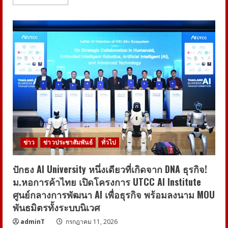
more
about
ศธ.
สพฐ.
และ
กสศ.
ร่วม
มือ
กัน
สร้าง
ผู้
เรียน
ที่
ไม่ใช่
นัก
ท่องจำ
แต่
เป็น
นัก
คิด
ข่าว
ข่าวประชาสัมพันธ์
ทั่วไป
นัก
สร้างสรรค์
นัก
แก้
ปักธง AI University หนึ่งเดียวที่เกิดจาก DNA ธุรกิจ!
ปัญหา
ม.หอการค้าไทย เปิดโครงการ UTCC AI Institute
และ
เป็น
ศูนย์กลางการพัฒนา AI เพื่อธุรกิจ พร้อมลงนาม MOU
พลเมือง
คุณภาพ
พันธมิตรทั้งระบบนิเวศ
ของ
ประเทศ
adminT
กรกฎาคม 11, 2026
และ