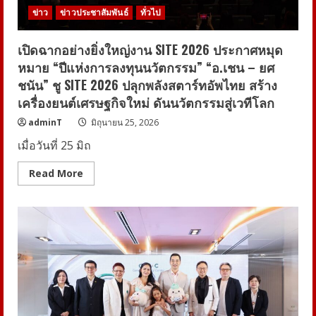
ขับ
ข่าว
ข่าวประชาสัมพันธ์
ทั่วไป
เคลื่อน
เมือง
ยืดหยุ่น
พร้อม
เปิดฉากอย่างยิ่งใหญ่งาน SITE 2026 ประกาศหมุด
รับ
หมาย “ปีแห่งการลงทุนนวัตกรรม” “อ.เชน – ยศ
ความ
เปลี่ยนแปลง
ชนัน” ชู SITE 2026 ปลุกพลังสตาร์ทอัพไทย สร้าง
ใน
อนาคต
เครื่องยนต์เศรษฐกิจใหม่ ดันนวัตกรรมสู่เวทีโลก
adminT
มิถุนายน 25, 2026
เมื่อวันที่ 25 มิถ
Read
Read More
more
about
เปิด
ฉาก
อย่าง
ยิ่ง
ใหญ่
งาน
SITE
2026
ประกาศ
หมุด
หมาย
“ปี