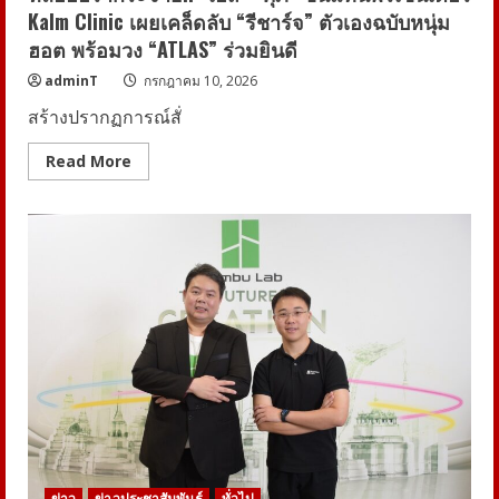
ต่อ
Kalm Clinic เผยเคล็ดลับ “รีชาร์จ” ตัวเองฉบับหนุ่ม
การ
แข่งขัน
ฮอต พร้อมวง “ATLAS” ร่วมยินดี
ก้าว
ไกล
สู่
adminT
กรกฎาคม 10, 2026
ตลาด
โลก
สร้างปรากฏการณ์สั่
Read
Read More
more
about
หล่อ
ออ
ร่า
กระจาย!!
“เอส
–
ศุภ”
ขึ้น
แท่
นพ
รี
เซนเตอร์
Kalm
Clinic
เผย
เคล็ด
ลับ
“รี
ชาร์จ”
ข่าว
ข่าวประชาสัมพันธ์
ทั่วไป