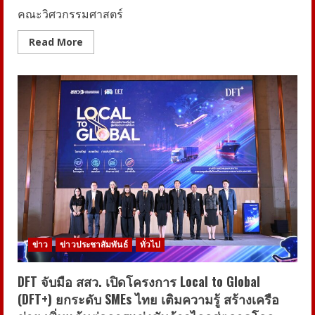
ของ
คณะวิศวกรรมศาสตร์
โลก
ด้วย
โครงการ
Read
Read More
TSQM
more
about
ปัก
ธง
AI
University
หนึ่ง
เดียว
ที่
เกิด
จาก
DNA
ธุรกิจ!
ม.หอการค้าไทย
เปิด
โครงการ
UTCC
AI
Institute
ศูนย์กลาง
ข่าว
ข่าวประชาสัมพันธ์
ทั่วไป
การ
พัฒนา
AI
เพื่อ
DFT จับมือ สสว. เปิดโครงการ Local to Global
ธุรกิจ
(DFT+) ยกระดับ SMEs ไทย เติมความรู้ สร้างเครือ
พร้อม
ลง