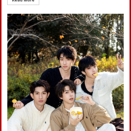
more
about
สสว.
–
สวส.
เปิด
ตัว
“SE
Future
Makers”
ยก
ระดับ
ผู้
ประกอบ
การ
เพื่อ
สังคม
ไทย
สร้าง
ธุรกิจ
เติบโต
ควบคู่
ชุมชน
ขับ
เคลื่อน
เศรษฐกิจ
ฐานราก
สู่
ความ
ยั่งยืน