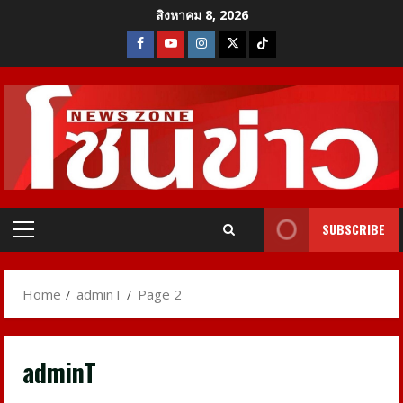
Skip
สิงหาคม 8, 2026
to
Facebook
Youtube
Instagram
X
Tiktok
content
SUBSCRIBE
Primary
Menu
Home
adminT
Page 2
adminT