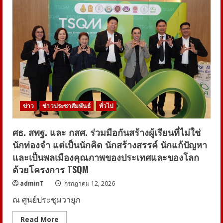
ว์ซือถง-
เห
อ
เจีย
ซู-
ฟ่า
เซ
วี
ยน
เก๋อ”
จาก
“Double
Helix
ปลาย
ทาง
ข่าว
ข่าวประชาสัมพันธ์
ทั่วไป
แห่ง
รัก”
เตรียม
ตัว
ศธ. สพฐ. และ กสศ. ร่วมมือกันสร้างผู้เรียนที่ไม่ใช่
พบ
นักท่องจำ แต่เป็นนักคิด นักสร้างสรรค์ นักแก้ปัญหา
แฟนๆ
ใน
และเป็นพลเมืองคุณภาพของประเทศและของโลก
วัน
ที่
ด้วยโครงการ TSQM
25
ก.ค.
adminT
กรกฎาคม 12, 2026
นี้
ที่
ณ ศูนย์ประชุมวายุภ
ธันเดอร์
โดม
Read
Read More